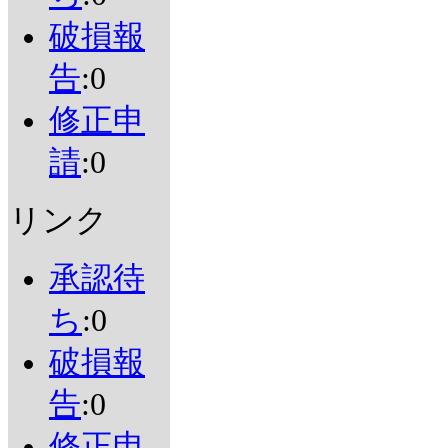
破損報
告
:0
修正申
請
:0
リンク
承認待
ち
:0
破損報
告
:0
修正申