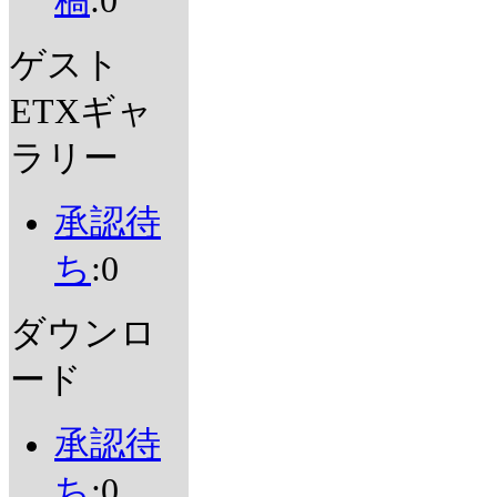
稿
:0
ゲスト
ETXギャ
ラリー
承認待
ち
:0
ダウンロ
ード
承認待
ち
:0