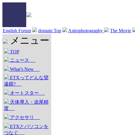
English Forum
domain Top
Astrophotography
The Movie
メニュー
TOP
ニュース
What’s New
ETXってどんな望
遠鏡?
オートスター
天体導入・追尾精
度
アクセサリ
ETXとパソコンを
つなぐ