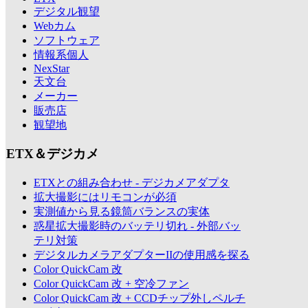
デジタル観望
Webカム
ソフトウェア
情報系個人
NexStar
天文台
メーカー
販売店
観望地
ETX＆デジカメ
ETXとの組み合わせ - デジカメアダプタ
拡大撮影にはリモコンが必須
実測値から見る鏡筒バランスの実体
惑星拡大撮影時のバッテリ切れ - 外部バッ
テリ対策
デジタルカメラアダプターIIの使用感を探る
Color QuickCam 改
Color QuickCam 改 + 空冷ファン
Color QuickCam 改 + CCDチップ外しペルチ