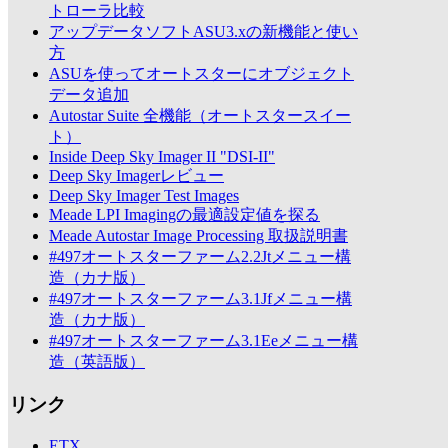
トローラ比較
アップデータソフトASU3.xの新機能と使い
方
ASUを使ってオートスターにオブジェクト
データ追加
Autostar Suite 全機能（オートスタースイー
ト）
Inside Deep Sky Imager II "DSI-II"
Deep Sky Imagerレビュー
Deep Sky Imager Test Images
Meade LPI Imagingの最適設定値を探る
Meade Autostar Image Processing 取扱説明書
#497オートスターファーム2.2Jtメニュー構
造（カナ版）
#497オートスターファーム3.1Jfメニュー構
造（カナ版）
#497オートスターファーム3.1Eeメニュー構
造（英語版）
リンク
ETX