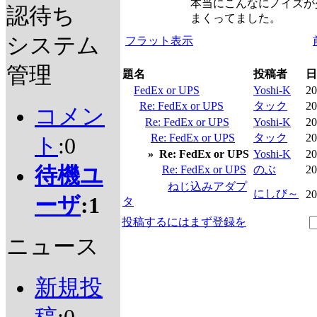
本当にこんなにノイズが
認待ち
まくってました。
システム
フラット表示
管理
題名
投稿者
日
FedEx or UPS
Yoshi-K
20
Re: FedEx or UPS
タック
20
コメン
Re: FedEx or UPS
Yoshi-K
20
Re: FedEx or UPS
タック
20
ト
:0
»
Re: FedEx or UPS
Yoshi-K
20
待機ユ
Re: FedEx or UPS
のぶ
20
ねじ込みアダプ
にしび～
20
ーザ
:1
タ
投稿するにはまず登録を
ニュース
新規投