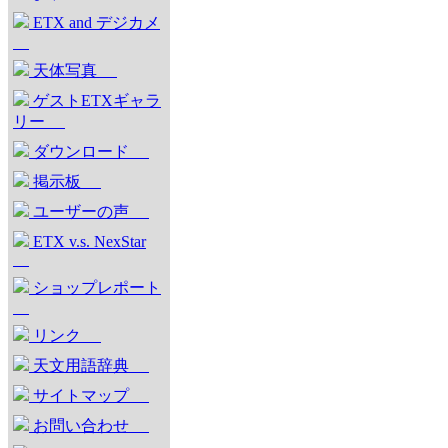
ETX and デジカメ
天体写真
ゲストETXギャラ
リー
ダウンロード
掲示板
ユーザーの声
ETX v.s. NexStar
ショップレポート
リンク
天文用語辞典
サイトマップ
お問い合わせ