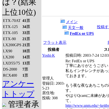
は？(結果
上位10位)
ETX-70AT
41
票
メイン
ETX-125
34
票
投稿す
天文一般
ETX-105
33
票
FedEx or UPS
ETX-90
21
票
フラット表示
LX200GPS
21
票
投稿者
ス
LX90
18
票
Yoshi-K
投稿日時:
2003-7-24 12:03
LX200
14
票
Re: FedEx or UPS
LXD55/75
13
票
丁寧にありがとうござ
DS-2000
7
票
私もインチレンチがあっ
RCX400
1
票
ておきます。
管理人
アンケー
登録日:
2003-
もう夜な夜なあちこちの
5-23
す。
トトップ
居住地:
やはりQcamに未練があ
投稿:
308
て、
管理者承
http://www.unm.edu/~keit