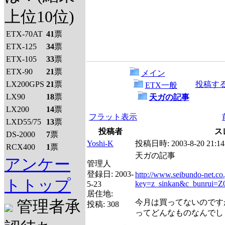
上位10位)
ETX-70AT
41
票
ETX-125
34
票
ETX-105
33
票
ETX-90
21
票
メイン
LX200GPS
21
票
投稿す
ETX一般
LX90
18
票
天ガの記事
LX200
14
票
フラット表示
LXD55/75
13
票
投稿者
ス
DS-2000
7
票
Yoshi-K
投稿日時:
2003-8-20 21:14
RCX400
1
票
天ガの記事
アンケー
管理人
登録日:
2003-
http://www.seibundo-net.co.j
トトップ
key=z_sinkan&c_bunrui=Z
5-23
居住地:
管理者承
今月は買ってないのですが
投稿:
308
ってどんなものなんでし