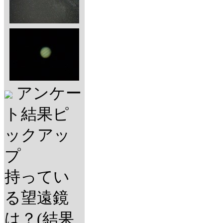
アンケー
ト結果ピ
ックアッ
プ
持ってい
る望遠鏡
は？(結果