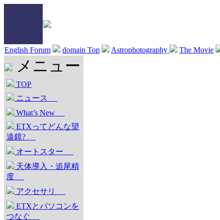
English Forum
domain Top
Astrophotography
The Movie
メニュー
TOP
ニュース
What’s New
ETXってどんな望
遠鏡?
オートスター
天体導入・追尾精
度
アクセサリ
ETXとパソコンを
つなぐ