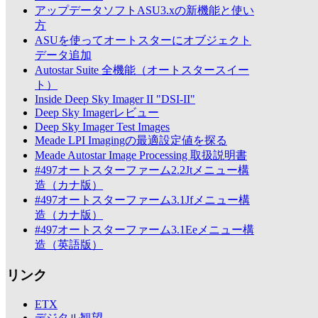
アップデータソフトASU3.xの新機能と使い
方
ASUを使ってオートスターにオブジェクト
データ追加
Autostar Suite 全機能（オートスタースイー
ト）
Inside Deep Sky Imager II "DSI-II"
Deep Sky Imagerレビュー
Deep Sky Imager Test Images
Meade LPI Imagingの最適設定値を探る
Meade Autostar Image Processing 取扱説明書
#497オートスターファーム2.2Jtメニュー構
造（カナ版）
#497オートスターファーム3.1Jfメニュー構
造（カナ版）
#497オートスターファーム3.1Eeメニュー構
造（英語版）
リンク
ETX
デジタル観望