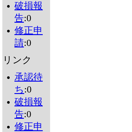
破損報
告
:0
修正申
請
:0
リンク
承認待
ち
:0
破損報
告
:0
修正申