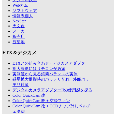
Webカム
ソフトウェア
情報系個人
NexStar
天文台
メーカー
販売店
観望地
ETX＆デジカメ
ETXとの組み合わせ - デジカメアダプタ
拡大撮影にはリモコンが必須
実測値から見る鏡筒バランスの実体
惑星拡大撮影時のバッテリ切れ - 外部バッ
テリ対策
デジタルカメラアダプターIIの使用感を探る
Color QuickCam 改
Color QuickCam 改 + 空冷ファン
Color QuickCam 改 + CCDチップ外しペルチ
ェ冷却