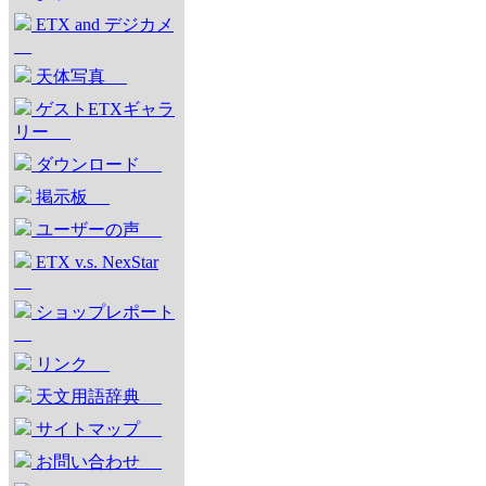
ETX and デジカメ
天体写真
ゲストETXギャラ
リー
ダウンロード
掲示板
ユーザーの声
ETX v.s. NexStar
ショップレポート
リンク
天文用語辞典
サイトマップ
お問い合わせ