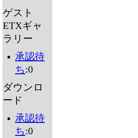
ゲスト
ETXギャ
ラリー
承認待
ち
:0
ダウンロ
ード
承認待
ち
:0