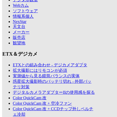
Webカム
ソフトウェア
情報系個人
NexStar
天文台
メーカー
販売店
観望地
ETX＆デジカメ
ETXとの組み合わせ - デジカメアダプタ
拡大撮影にはリモコンが必須
実測値から見る鏡筒バランスの実体
惑星拡大撮影時のバッテリ切れ - 外部バッ
テリ対策
デジタルカメラアダプターIIの使用感を探る
Color QuickCam 改
Color QuickCam 改 + 空冷ファン
Color QuickCam 改 + CCDチップ外しペルチ
ェ冷却