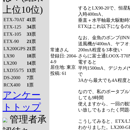
上位10位)
するとLX90-20で、恒
入時400mA、
ETX-70AT
41
票
垂直＋水平軸最大駆動時5
ETXはこれ以下になる
ETX-125
34
票
ETX-105
33
票
なお、金魚のポンプ(INNO
ETX-90
21
票
送風機が400mA、ヤフ
LX200GPS
21
票
常連さん
200mA程度を3本使い
LX90
18
票
登録日:
2004-
さらに富士通LOOX-T
4-9
電すると
LX200
14
票
居住地:
東京
平均1500mA、デジカメ(*
LXD55/75
13
票
投稿:
61
で
DS-2000
7
票
3Aから最大でも4A程度
RCX400
1
票
なので、私のポータブル電
アンケー
しても9時間
使えますから、一回の観望
トトップ
い放しでもまったく問題
管理者承
こうしてみると、ETX/
わかりました。LX200-