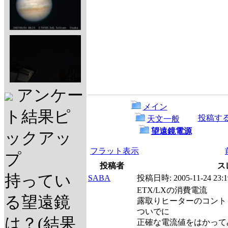
アンケー
メイン
ト結果ピ
投稿す
天文一般
望遠鏡電源
ックアッ
フラット表示
プ
投稿者
ス
持ってい
SABA
投稿日時:
2005-11-24 23:1
ETX/LXの消費電流
る望遠鏡
露取りヒーターのコント
ついでに
は？(結果
正確な電流値をはかって