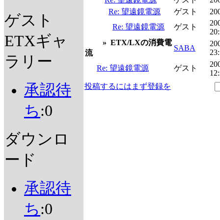
Re: 望遠鏡電源
ゲスト
200
ゲスト
20
Re: 望遠鏡電源
ゲスト
20
ETXギャ
»
ETX/LXの消費電
20
SABA
23
流
ラリー
20
Re: 望遠鏡電源
ゲスト
12
承認待
投稿するにはまず登録を
ち
:0
ダウンロ
ード
承認待
ち
:0