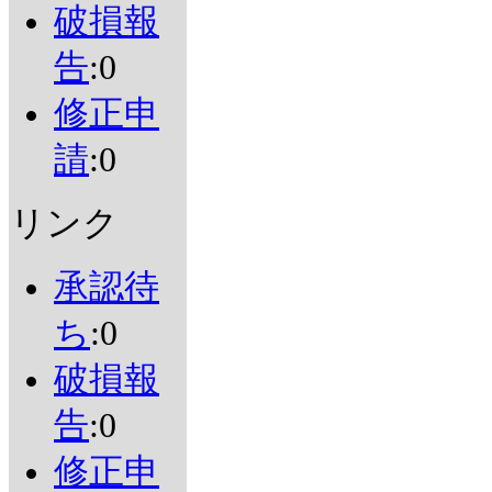
破損報
告
:0
修正申
請
:0
リンク
承認待
ち
:0
破損報
告
:0
修正申