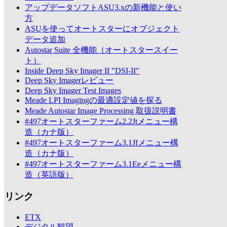
アップデータソフトASU3.xの新機能と使い
方
ASUを使ってオートスターにオブジェクト
データ追加
Autostar Suite 全機能（オートスタースイー
ト）
Inside Deep Sky Imager II "DSI-II"
Deep Sky Imagerレビュー
Deep Sky Imager Test Images
Meade LPI Imagingの最適設定値を探る
Meade Autostar Image Processing 取扱説明書
#497オートスターファーム2.2Jtメニュー構
造（カナ版）
#497オートスターファーム3.1Jfメニュー構
造（カナ版）
#497オートスターファーム3.1Eeメニュー構
造（英語版）
リンク
ETX
デジタル観望