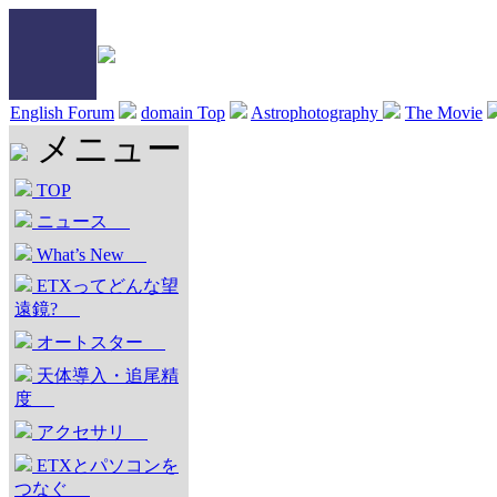
English Forum
domain Top
Astrophotography
The Movie
メニュー
TOP
ニュース
What’s New
ETXってどんな望
遠鏡?
オートスター
天体導入・追尾精
度
アクセサリ
ETXとパソコンを
つなぐ