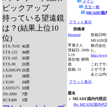
メイン
ピックアップ
天文一般
MEADE国
持っている望遠鏡
フラット表示
は？(結果上位10
投稿者
hiroponl
投稿日時
位)
MEAD
常連さん
株式会社
ETX-70AT
41
票
登録日:
2008-
た。
ETX-125
34
票
5-19
http://www
ETX-105
33
票
居住地:
静岡
ETX-90
21
票
これでサ
県
とができ
投稿:
31
LX200GPS
21
票
あとは内
LX90
18
票
フラット表示
LX200
14
票
LXD55/75
13
票
題名
DS-2000
7
票
»
MEADE国内代理
RCX400
1
票
Re: MEADE国内