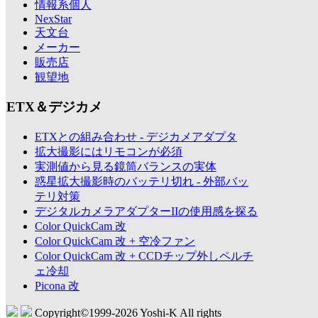
情報系個人
NexStar
天文台
メーカー
販売店
観望地
ETX＆デジカメ
ETXとの組み合わせ - デジカメアダプタ
拡大撮影にはリモコンが必須
実測値から見る鏡筒バランスの実体
惑星拡大撮影時のバッテリ切れ - 外部バッ
テリ対策
デジタルカメラアダプターIIの使用感を探る
Color QuickCam 改
Color QuickCam 改 + 空冷ファン
Color QuickCam 改 + CCDチップ外しペルチ
ェ冷却
Picona 改
Copyright©1999-
2026 Yoshi-K All rights