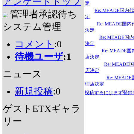
アンケートトップ
定
Re: MEADE国内
管理者承認待ち
定
Re: MEADE国
システム管理
決定
Re: MEADE
コメント
:0
決定
Re: MEADE
待機ユーザ
:1
店決定
Re: MEAD
店決定
ニュース
Re: MEAD
理店決定
新規投稿
:0
投稿するにはまず登録
ゲストETXギャラ
リー