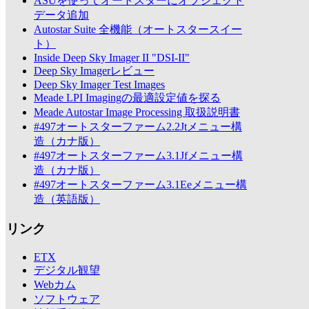
ASUを使ってオートスターにオブジェクト
データ追加
Autostar Suite 全機能（オートスタースイー
ト）
Inside Deep Sky Imager II "DSI-II"
Deep Sky Imagerレビュー
Deep Sky Imager Test Images
Meade LPI Imagingの最適設定値を探る
Meade Autostar Image Processing 取扱説明書
#497オートスターファーム2.2Jtメニュー構
造（カナ版）
#497オートスターファーム3.1Jfメニュー構
造（カナ版）
#497オートスターファーム3.1Eeメニュー構
造（英語版）
リンク
ETX
デジタル観望
Webカム
ソフトウェア