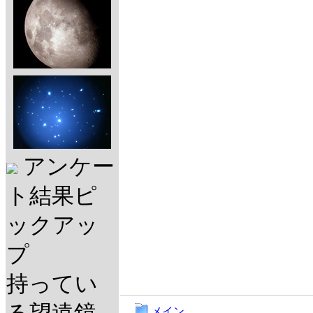
アンケー
ト結果ピ
ックアッ
プ
持ってい
メイン