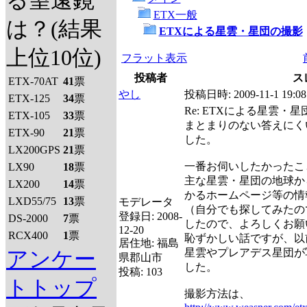
る望遠鏡
ETX一般
は？(結果
ETXによる星雲・星団の撮影
上位10位)
フラット表示
投稿者
ス
ETX-70AT
41
票
やし
投稿日時:
2009-11-1 19:08
ETX-125
34
票
Re: ETXによる星雲・
ETX-105
33
票
まとまりのない答えにく
ETX-90
21
票
した。
LX200GPS
21
票
一番お伺いしたかったこ
LX90
18
票
主な星雲・星団の地球か
LX200
14
票
かるホームページ等の情
LXD55/75
13
票
モデレータ
（自分でも探してみたの
登録日:
2008-
DS-2000
7
票
したので、よろしくお願
12-20
RCX400
1
票
恥ずかしい話ですが、以
居住地:
福島
星雲やプレアデス星団が
アンケー
県郡山市
した。
投稿:
103
トトップ
撮影方法は、