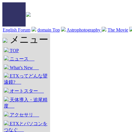
English Forum
domain Top
Astrophotography
The Movie
メニュー
TOP
ニュース
What’s New
ETXってどんな望
遠鏡?
オートスター
天体導入・追尾精
度
アクセサリ
ETXとパソコンを
つなぐ