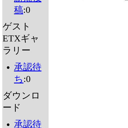
稿
:0
ゲスト
ETXギャ
ラリー
承認待
ち
:0
ダウンロ
ード
承認待