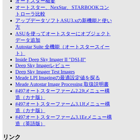
オートスター概要
オートスター、NexStar、STARBOOKコン
トローラ比較
アップデータソフトASU3.xの新機能と使い
方
ASUを使ってオートスターにオブジェクト
データ追加
Autostar Suite 全機能（オートスタースイー
ト）
Inside Deep Sky Imager II "DSI-II"
Deep Sky Imagerレビュー
Deep Sky Imager Test Images
Meade LPI Imagingの最適設定値を探る
Meade Autostar Image Processing 取扱説明書
#497オートスターファーム2.2Jtメニュー構
造（カナ版）
#497オートスターファーム3.1Jfメニュー構
造（カナ版）
#497オートスターファーム3.1Eeメニュー構
造（英語版）
リンク