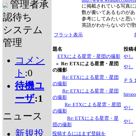
http://www.weasner.com/et
管理者承
に掲載されている写真に
数が書いてあるものがあ
認待ち
参考にしてみたいと思い
英語がわからないので理
システム
フラット表示
管理
題名
投稿
ETXによる星雲・星団の撮影
やし
コメン
»
Re: ETXによる星雲・星団
やし
の撮影
ト
:0
Re: ETXによる星雲・星団
ＰＳ
待機ユ
の撮影
Re: ETXによる星雲・星団
hiropo
ーザ
:1
の撮影
Re: ETXによる星雲・星団
やし
の撮影
ニュース
Re: ETXによる星雲・星
やし
団の撮影
新規投
投稿するにはまず登録を