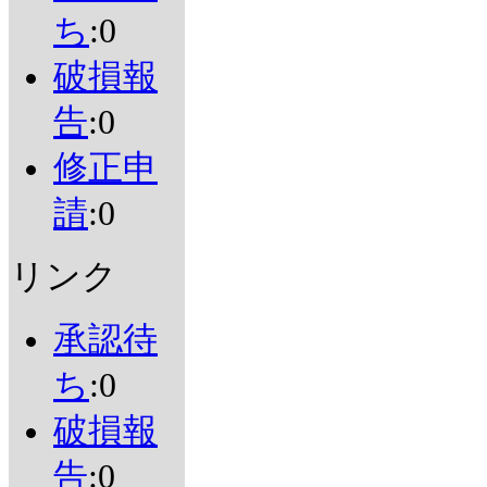
ち
:0
破損報
告
:0
修正申
請
:0
リンク
承認待
ち
:0
破損報
告
:0