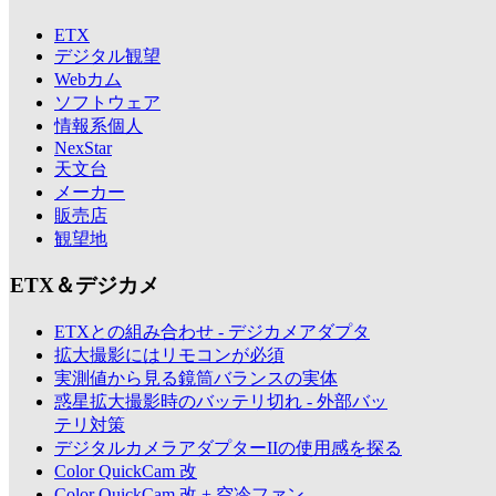
ETX
デジタル観望
Webカム
ソフトウェア
情報系個人
NexStar
天文台
メーカー
販売店
観望地
ETX＆デジカメ
ETXとの組み合わせ - デジカメアダプタ
拡大撮影にはリモコンが必須
実測値から見る鏡筒バランスの実体
惑星拡大撮影時のバッテリ切れ - 外部バッ
テリ対策
デジタルカメラアダプターIIの使用感を探る
Color QuickCam 改
Color QuickCam 改 + 空冷ファン