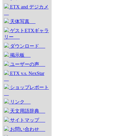
ETX and デジカメ
天体写真
ゲストETXギャラ
リー
ダウンロード
掲示板
ユーザーの声
ETX v.s. NexStar
ショップレポート
リンク
天文用語辞典
サイトマップ
お問い合わせ