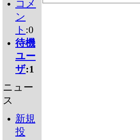
コメ
ン
ト
:0
待機
ユー
ザ
:1
ニュー
ス
新規
投