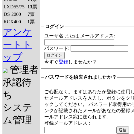
LXD55/75
13
票
DS-2000
7
票
RCX400
1
票
ログイン
アンケ
ユーザ名 または メールアドレス:
ートト
パスワード:
ップ
今すぐ
登録
しませんか？
管理者
パスワードを紛失されましたか？
承認待
ご心配なく。まずはあなたが登録に使用
ち
たメールアドレスを入力し、ボタンをク
ックしてください。 パスワード取得用の
システ
ンクが記載されたメールがあなたの登録
ールアドレス宛に送られます。
ム管理
登録メールアドレス：