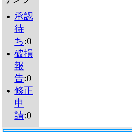
承認
待
ち
:0
破損
報
告
:0
修正
申
請
:0