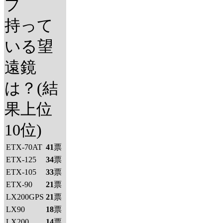
プ
持って
いる望
遠鏡
は？(結
果上位
10位)
ETX-70AT
41
票
ETX-125
34
票
ETX-105
33
票
ETX-90
21
票
LX200GPS
21
票
LX90
18
票
LX200
14
票