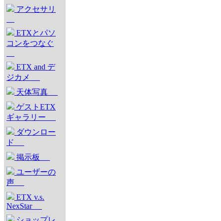
アクセサリ
ETXとパソ
コンをつなぐ
ETX and デ
ジカメ
天体写真
ゲストETX
ギャラリー
ダウンロー
ド
掲示板
ユーザーの
声
ETX v.s.
NexStar
ショップレ