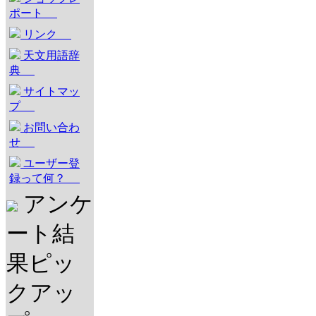
ポート
リンク
天文用語辞
典
サイトマッ
プ
お問い合わ
せ
ユーザー登
録って何？
アンケ
ート結
果ピッ
クアッ