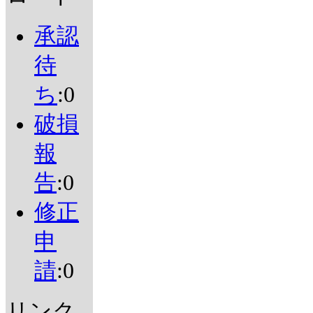
承認
待
ち
:0
破損
報
告
:0
修正
申
請
:0
リンク