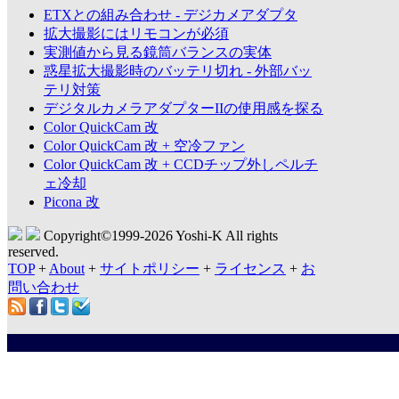
ETXとの組み合わせ - デジカメアダプタ
拡大撮影にはリモコンが必須
実測値から見る鏡筒バランスの実体
惑星拡大撮影時のバッテリ切れ - 外部バッ
テリ対策
デジタルカメラアダプターIIの使用感を探る
Color QuickCam 改
Color QuickCam 改 + 空冷ファン
Color QuickCam 改 + CCDチップ外しペルチ
ェ冷却
Picona 改
Copyright©1999-
2026 Yoshi-K All rights
reserved.
TOP
+
About
+
サイトポリシー
+
ライセンス
+
お
問い合わせ