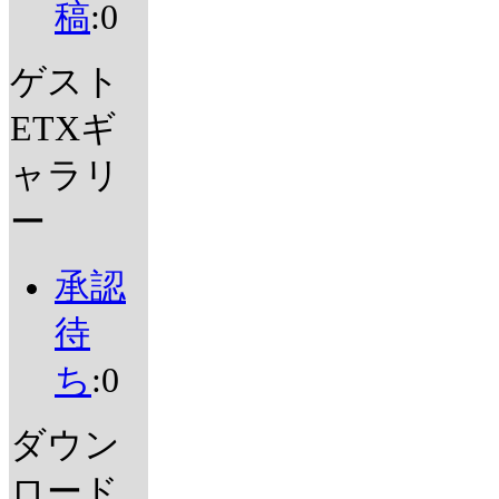
稿
:0
ゲスト
ETXギ
ャラリ
ー
承認
待
ち
:0
ダウン
ロード