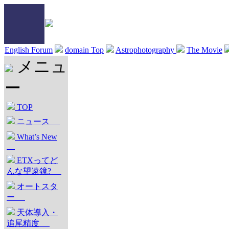
English Forum
domain Top
Astrophotography
The Movie
メニュ
ー
TOP
ニュース
What’s New
ETXってど
んな望遠鏡?
オートスタ
ー
天体導入・
追尾精度