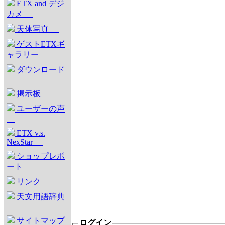
ETX and デジ
カメ
天体写真
ゲストETXギ
ャラリー
ダウンロード
掲示板
ユーザーの声
ETX v.s.
NexStar
ショップレポ
ート
リンク
天文用語辞典
サイトマップ
ログイン