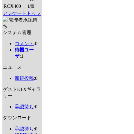
RCX400
1
票
アンケートトップ
管理者承認待
ち
システム管理
コメント
:0
待機ユー
ザ
:1
ニュース
新規投稿
:0
ゲストETXギャラ
リー
承認待ち
:0
ダウンロード
承認待ち
:0