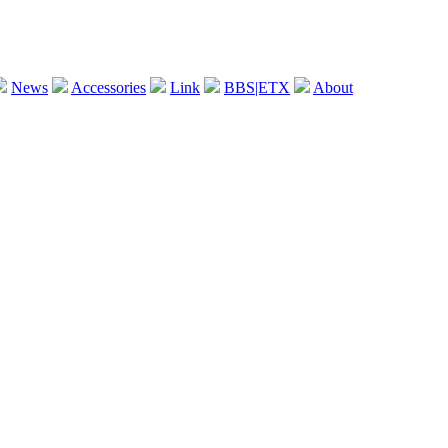
News
Accessories
Link
BBS|ETX
About