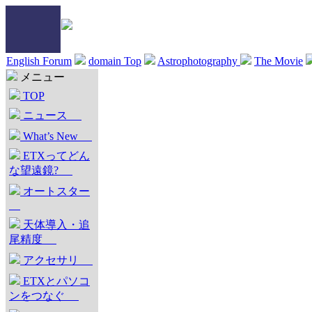
English Forum
domain Top
Astrophotography
The Movie
メニュー
TOP
ニュース
What’s New
ETXってどん
な望遠鏡?
オートスター
天体導入・追
尾精度
アクセサリ
ETXとパソコ
ンをつなぐ