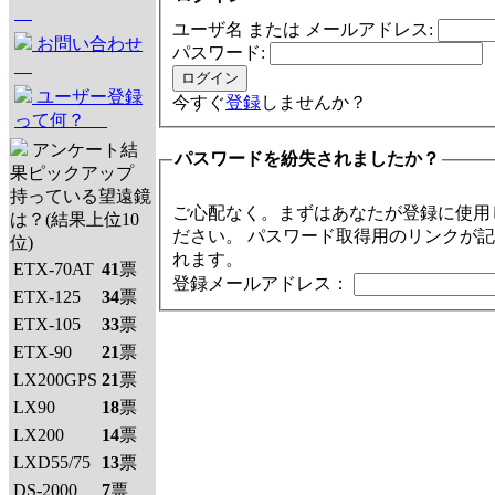
ユーザ名 または メールアドレス:
お問い合わせ
パスワード:
ユーザー登録
今すぐ
登録
しませんか？
って何？
アンケート結
パスワードを紛失されましたか？
果ピックアップ
持っている望遠鏡
ご心配なく。まずはあなたが登録に使用
は？(結果上位10
ださい。 パスワード取得用のリンクが
位)
れます。
ETX-70AT
41
票
登録メールアドレス：
ETX-125
34
票
ETX-105
33
票
ETX-90
21
票
LX200GPS
21
票
LX90
18
票
LX200
14
票
LXD55/75
13
票
DS-2000
7
票