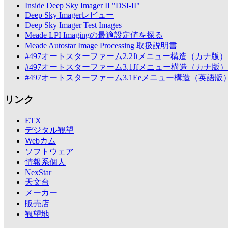
Inside Deep Sky Imager II "DSI-II"
Deep Sky Imagerレビュー
Deep Sky Imager Test Images
Meade LPI Imagingの最適設定値を探る
Meade Autostar Image Processing 取扱説明書
#497オートスターファーム2.2Jtメニュー構造（カナ版）
#497オートスターファーム3.1Jfメニュー構造（カナ版）
#497オートスターファーム3.1Eeメニュー構造（英語版
リンク
ETX
デジタル観望
Webカム
ソフトウェア
情報系個人
NexStar
天文台
メーカー
販売店
観望地