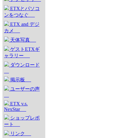
ETXとパソコ
ンをつなぐ
ETX and デジ
カメ
天体写真
ゲストETXギ
ャラリー
ダウンロード
掲示板
ユーザーの声
ETX v.s.
NexStar
ショップレポ
ート
リンク