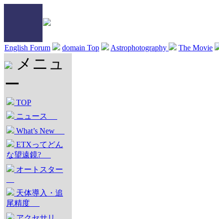
English Forum
domain Top
Astrophotography
The Movie
メニュ
ー
TOP
ニュース
What’s New
ETXってどん
な望遠鏡?
オートスター
天体導入・追
尾精度
アクセサリ