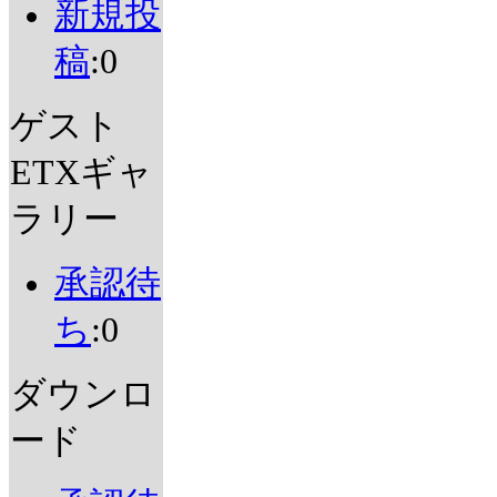
新規投
稿
:0
ゲスト
ETXギャ
ラリー
承認待
ち
:0
ダウンロ
ード