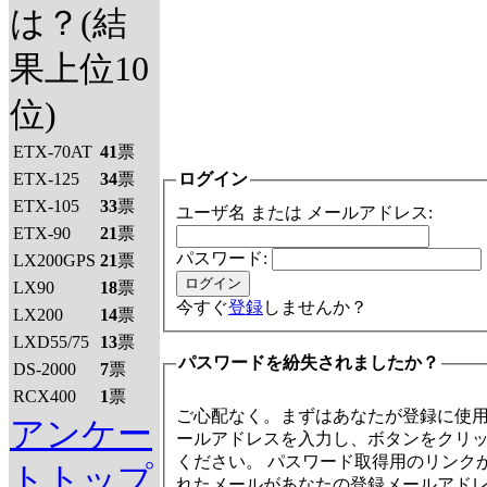
は？(結
果上位10
位)
ETX-70AT
41
票
ETX-125
34
票
ログイン
ETX-105
33
票
ユーザ名 または メールアドレス:
ETX-90
21
票
パスワード:
LX200GPS
21
票
LX90
18
票
今すぐ
登録
しませんか？
LX200
14
票
LXD55/75
13
票
パスワードを紛失されましたか？
DS-2000
7
票
RCX400
1
票
ご心配なく。まずはあなたが登録に使
アンケー
ールアドレスを入力し、ボタンをクリ
ください。 パスワード取得用のリンク
トトップ
れたメールがあなたの登録メールアド