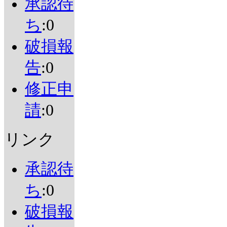
承認待
ち
:0
破損報
告
:0
修正申
請
:0
リンク
承認待
ち
:0
破損報