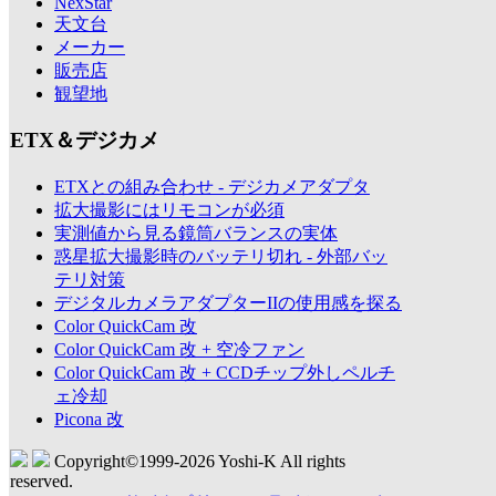
NexStar
天文台
メーカー
販売店
観望地
ETX＆デジカメ
ETXとの組み合わせ - デジカメアダプタ
拡大撮影にはリモコンが必須
実測値から見る鏡筒バランスの実体
惑星拡大撮影時のバッテリ切れ - 外部バッ
テリ対策
デジタルカメラアダプターIIの使用感を探る
Color QuickCam 改
Color QuickCam 改 + 空冷ファン
Color QuickCam 改 + CCDチップ外しペルチ
ェ冷却
Picona 改
Copyright©1999-
2026 Yoshi-K All rights
reserved.