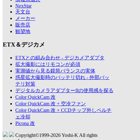
NexStar
天文台
メーカー
販売店
観望地
ETX＆デジカメ
ETXとの組み合わせ - デジカメアダプタ
拡大撮影にはリモコンが必須
実測値から見る鏡筒バランスの実体
惑星拡大撮影時のバッテリ切れ - 外部バッ
テリ対策
デジタルカメラアダプターIIの使用感を探る
Color QuickCam 改
Color QuickCam 改 + 空冷ファン
Color QuickCam 改 + CCDチップ外しペルチ
ェ冷却
Picona 改
Copyright©1999-
2026 Yoshi-K All rights