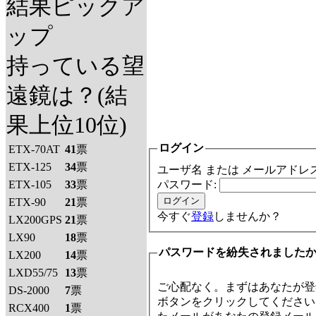
結果ピックア
ップ
持っている望
遠鏡は？(結
果上位10位)
ログイン
ETX-70AT
41
票
ETX-125
34
票
ユーザ名 または メールアドレ
ETX-105
33
票
パスワード:
ETX-90
21
票
今すぐ
登録
しませんか？
LX200GPS
21
票
LX90
18
票
パスワードを紛失されました
LX200
14
票
LXD55/75
13
票
ご心配なく。まずはあなたが登
DS-2000
7
票
ボタンをクリックしてください
RCX400
1
票