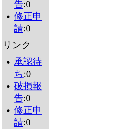
告
:0
修正申
請
:0
リンク
承認待
ち
:0
破損報
告
:0
修正申
請
:0