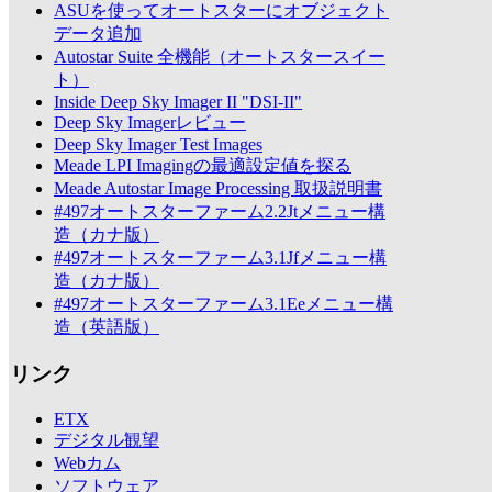
ASUを使ってオートスターにオブジェクト
データ追加
Autostar Suite 全機能（オートスタースイー
ト）
Inside Deep Sky Imager II "DSI-II"
Deep Sky Imagerレビュー
Deep Sky Imager Test Images
Meade LPI Imagingの最適設定値を探る
Meade Autostar Image Processing 取扱説明書
#497オートスターファーム2.2Jtメニュー構
造（カナ版）
#497オートスターファーム3.1Jfメニュー構
造（カナ版）
#497オートスターファーム3.1Eeメニュー構
造（英語版）
リンク
ETX
デジタル観望
Webカム
ソフトウェア