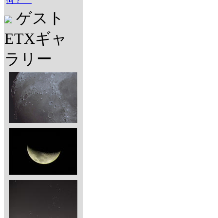
何？
ゲスト
ETXギャ
ラリー