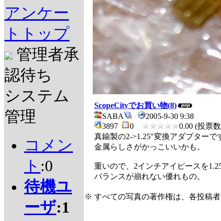
アンケー
トトップ
管理者承
認待ち
システム
ScopeCityでお買い物(8)
管理
SABA
2005-9-30 9:38
3897
0
0.00 (投票数 
真鍮製の2->1.25"変換アダプターで
コメン
金属らしさがかっこいいかも。
ト
:0
重いので、2インチアイピースを1.2
バランスが崩れない優れもの。
待機ユ
※ すべての写真の著作権は、各投稿
ーザ
:1