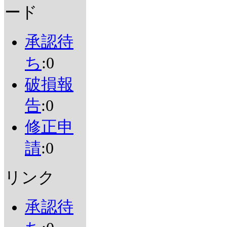
ード
承認待
ち
:0
破損報
告
:0
修正申
請
:0
リンク
承認待