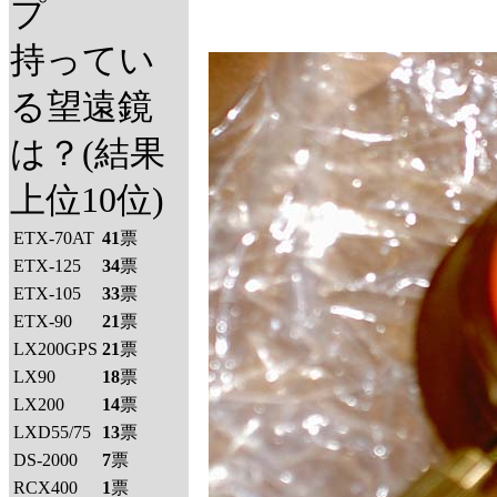
プ
持ってい
る望遠鏡
は？(結果
上位10位)
ETX-70AT
41
票
ETX-125
34
票
ETX-105
33
票
ETX-90
21
票
LX200GPS
21
票
LX90
18
票
LX200
14
票
LXD55/75
13
票
DS-2000
7
票
RCX400
1
票