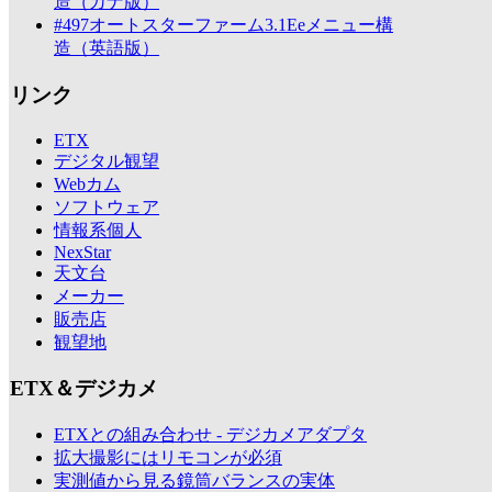
造（カナ版）
#497オートスターファーム3.1Eeメニュー構
造（英語版）
リンク
ETX
デジタル観望
Webカム
ソフトウェア
情報系個人
NexStar
天文台
メーカー
販売店
観望地
ETX＆デジカメ
ETXとの組み合わせ - デジカメアダプタ
拡大撮影にはリモコンが必須
実測値から見る鏡筒バランスの実体