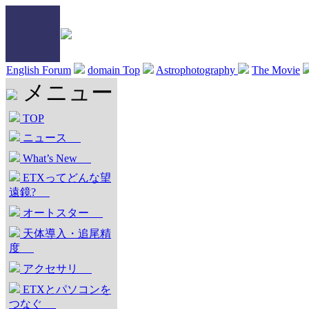
English Forum
domain Top
Astrophotography
The Movie
メニュー
TOP
ニュース
What’s New
ETXってどんな望
遠鏡?
オートスター
天体導入・追尾精
度
アクセサリ
ETXとパソコンを
つなぐ