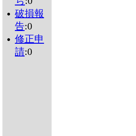
ち
:0
破損報
告
:0
修正申
請
:0