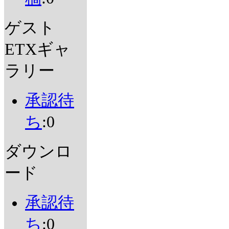
ゲスト
ETXギャ
ラリー
承認待
ち
:0
ダウンロ
ード
承認待
ち
:0