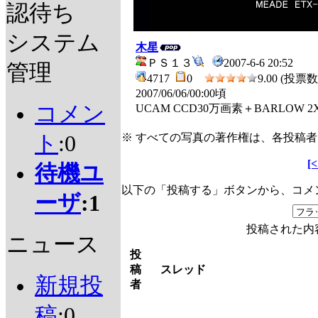
認待ち
システム
木星
ＰＳ１３
2007-6-6 20:52
管理
4717
0
9.00 (投票数 
2007/06/06/00:00頃
コメン
UCAM CCD30万画素＋BARLOW 2X 
ト
:0
※ すべての写真の著作権は、各投稿
[
待機ユ
以下の「投稿する」ボタンから、コメ
ーザ
:1
投稿された内
ニュース
投
稿
スレッド
新規投
者
稿
:0