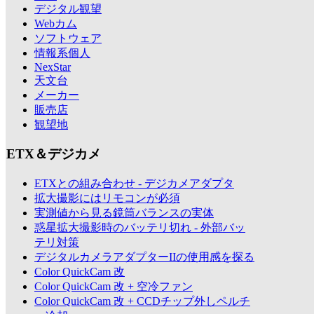
デジタル観望
Webカム
ソフトウェア
情報系個人
NexStar
天文台
メーカー
販売店
観望地
ETX＆デジカメ
ETXとの組み合わせ - デジカメアダプタ
拡大撮影にはリモコンが必須
実測値から見る鏡筒バランスの実体
惑星拡大撮影時のバッテリ切れ - 外部バッ
テリ対策
デジタルカメラアダプターIIの使用感を探る
Color QuickCam 改
Color QuickCam 改 + 空冷ファン
Color QuickCam 改 + CCDチップ外しペルチ