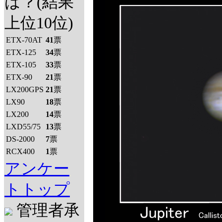
は？(結果
上位10位)
ETX-70AT
41
票
ETX-125
34
票
ETX-105
33
票
ETX-90
21
票
LX200GPS
21
票
LX90
18
票
LX200
14
票
LXD55/75
13
票
DS-2000
7
票
RCX400
1
票
アンケー
トトップ
管理者承