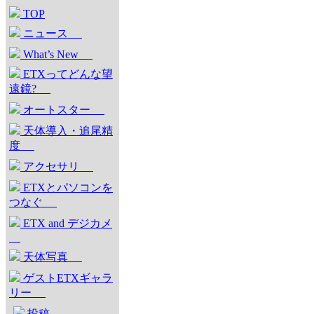
TOP
ニュース
What’s New
ETXってどんな望
遠鏡?
オートスター
天体導入・追尾精
度
アクセサリ
ETXとパソコンを
つなぐ
ETX and デジカメ
天体写真
ゲストETXギャラ
リー
投稿