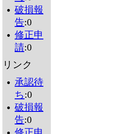
破損報
告
:0
修正申
請
:0
リンク
承認待
ち
:0
破損報
告
:0
修正申