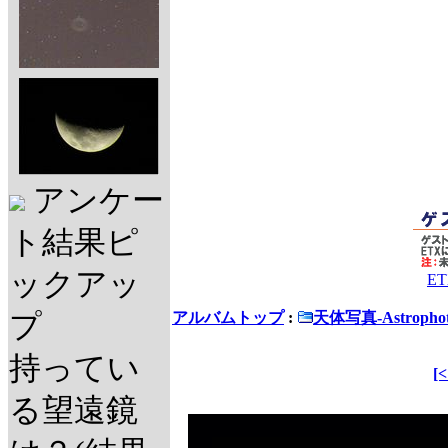
アンケー
ト結果ピ
ックアッ
E
プ
アルバムトップ
:
天体写真-Astrophot
持ってい
[
る望遠鏡