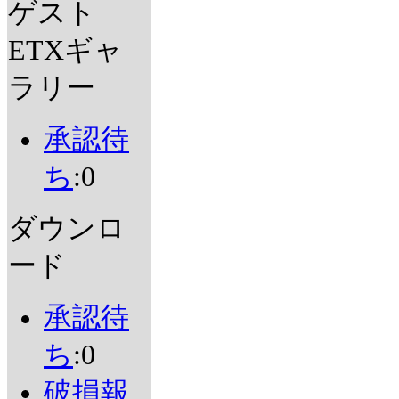
ゲスト
ETXギャ
ラリー
承認待
ち
:0
ダウンロ
ード
承認待
ち
:0
破損報