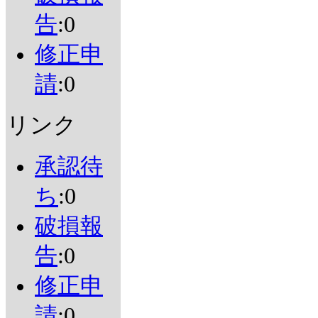
告
:0
修正申
請
:0
リンク
承認待
ち
:0
破損報
告
:0
修正申
請
:0