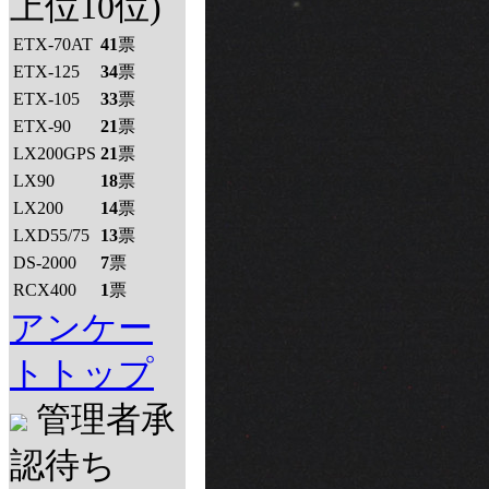
上位10位)
ETX-70AT
41
票
ETX-125
34
票
ETX-105
33
票
ETX-90
21
票
LX200GPS
21
票
LX90
18
票
LX200
14
票
LXD55/75
13
票
DS-2000
7
票
RCX400
1
票
アンケー
トトップ
管理者承
認待ち