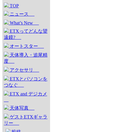
TOP
ニュース
What’s New
ETXってどんな望
遠鏡?
オートスター
天体導入・追尾精
度
アクセサリ
ETXとパソコンを
つなぐ
ETX and デジカメ
天体写真
ゲストETXギャラ
リー
投稿