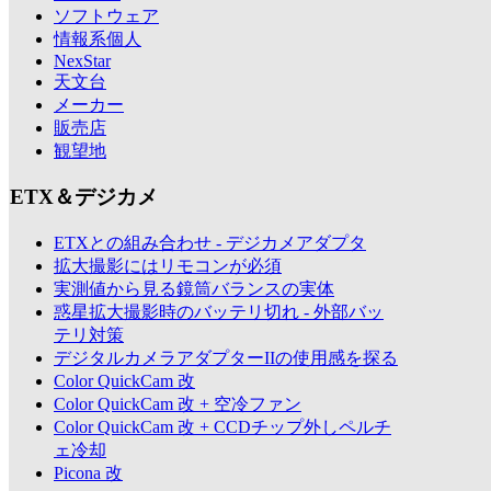
ソフトウェア
情報系個人
NexStar
天文台
メーカー
販売店
観望地
ETX＆デジカメ
ETXとの組み合わせ - デジカメアダプタ
拡大撮影にはリモコンが必須
実測値から見る鏡筒バランスの実体
惑星拡大撮影時のバッテリ切れ - 外部バッ
テリ対策
デジタルカメラアダプターIIの使用感を探る
Color QuickCam 改
Color QuickCam 改 + 空冷ファン
Color QuickCam 改 + CCDチップ外しペルチ
ェ冷却
Picona 改