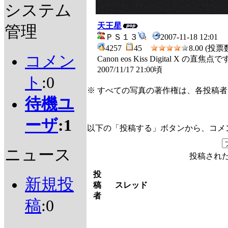
システム
天王星
管理
ＰＳ１３
2007-11-18 12:01
4257
45
8.00 (投票数
コメン
Canon eos Kiss Digital
2007/11/17 21:00頃
ト
:0
※ すべての写真の著作権は、各投稿
待機ユ
ーザ
:1
以下の「投稿する」ボタンから、コメ
ニュース
投稿され
投
新規投
稿
スレッド
者
稿
:0