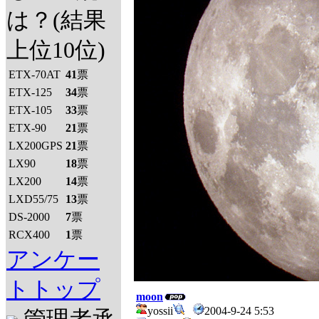
は？(結果
上位10位)
ETX-70AT
41
票
ETX-125
34
票
ETX-105
33
票
ETX-90
21
票
LX200GPS
21
票
LX90
18
票
LX200
14
票
LXD55/75
13
票
DS-2000
7
票
RCX400
1
票
アンケー
トトップ
moon
yossii
2004-9-24 5:53