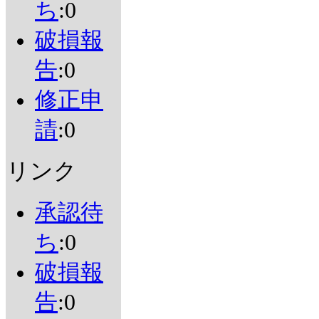
ち
:0
破損報
告
:0
修正申
請
:0
リンク
承認待
ち
:0
破損報
告
:0