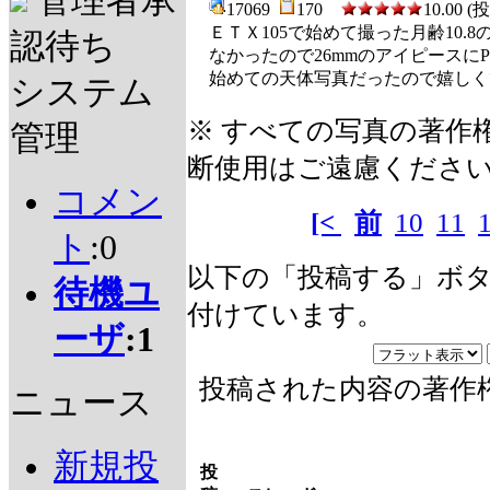
管理者承
17069
170
10.00 (
ＥＴＸ105で始めて撮った月齢10
認待ち
なかったので26mmのアイピースにPE
始めての天体写真だったので嬉しく
システム
※ すべての写真の著作
管理
断使用はご遠慮くださ
コメン
[<
前
10
11
ト
:0
以下の「投稿する」ボ
待機ユ
付けています。
ーザ
:1
投稿された内容の著作
ニュース
新規投
投