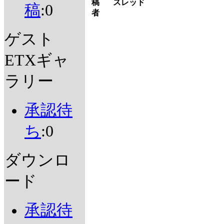
稿
スレッド
稿
:0
者
ゲスト
ETXギャ
ラリー
承認待
ち
:0
ダウンロ
ード
承認待