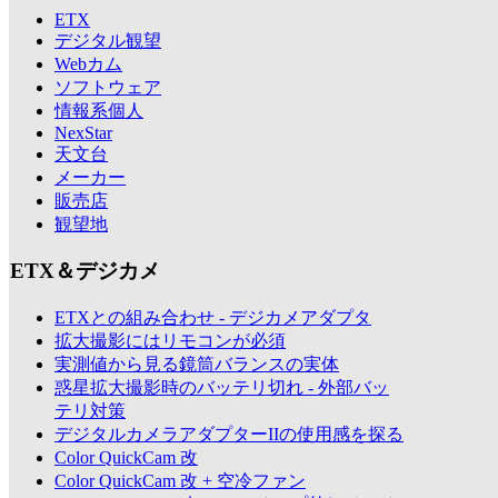
ETX
デジタル観望
Webカム
ソフトウェア
情報系個人
NexStar
天文台
メーカー
販売店
観望地
ETX＆デジカメ
ETXとの組み合わせ - デジカメアダプタ
拡大撮影にはリモコンが必須
実測値から見る鏡筒バランスの実体
惑星拡大撮影時のバッテリ切れ - 外部バッ
テリ対策
デジタルカメラアダプターIIの使用感を探る
Color QuickCam 改
Color QuickCam 改 + 空冷ファン