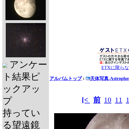
アンケー
ETXに限ら
ト結果ピ
アルバムトップ
:
天体写真-Astrophot
ックアッ
[<
前
10
11
プ
持ってい
る望遠鏡