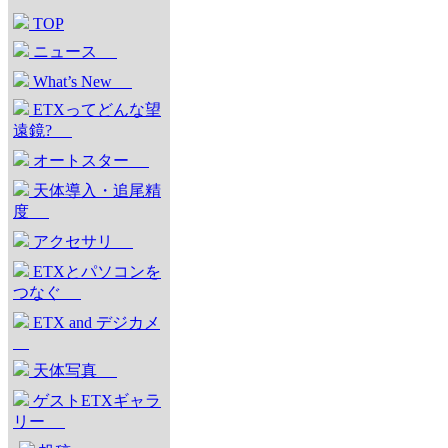
TOP
ニュース
What’s New
ETXってどんな望
遠鏡?
オートスター
天体導入・追尾精
度
アクセサリ
ETXとパソコンを
つなぐ
ETX and デジカメ
天体写真
ゲストETXギャラ
リー