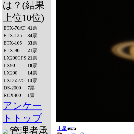
は？(結果
上位10位)
ETX-70AT
41
票
ETX-125
34
票
ETX-105
33
票
ETX-90
21
票
LX200GPS
21
票
LX90
18
票
LX200
14
票
LXD55/75
13
票
DS-2000
7
票
RCX400
1
票
アンケー
トトップ
管理者承
土星