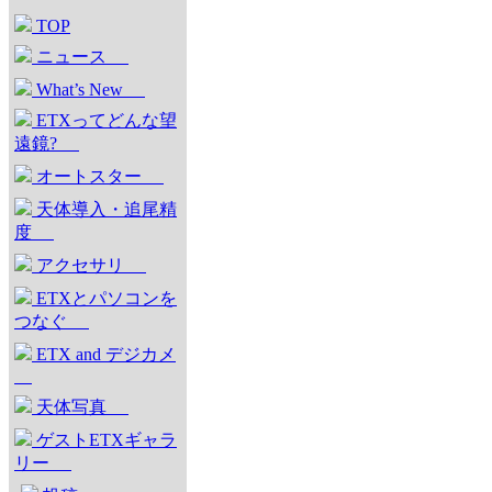
TOP
ニュース
What’s New
ETXってどんな望
遠鏡?
オートスター
天体導入・追尾精
度
アクセサリ
ETXとパソコンを
つなぐ
ETX and デジカメ
天体写真
ゲストETXギャラ
リー