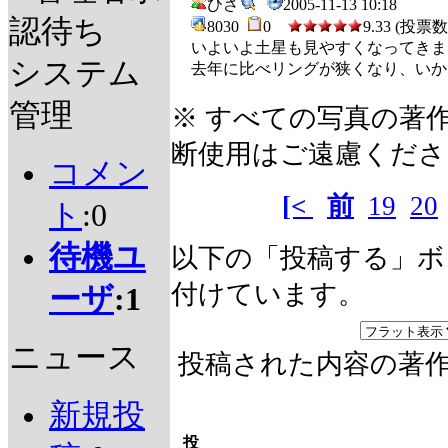
ひさ
2005-11-13 10:18
認待ち
8030
0
9.33 (投票数 
いよいよ土星も見やすくなってきま
システム
去年に比べリングが狭くなり、い
管理
※ すべての写真の著
断使用はご遠慮くださ
コメン
[<
前
19
20
ト
:0
待機ユ
以下の「投稿する」ボ
付けています。
ーザ
:1
ニュース
投稿された内容の著
新規投
投