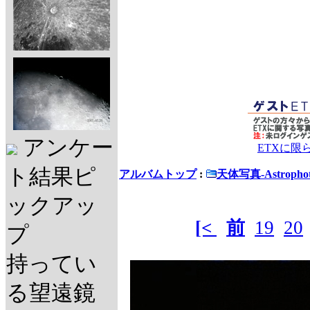
アンケー
ETXに限
ト結果ピ
アルバムトップ
:
天体写真-Astrophot
ックアッ
[<
前
19
20
プ
持ってい
る望遠鏡