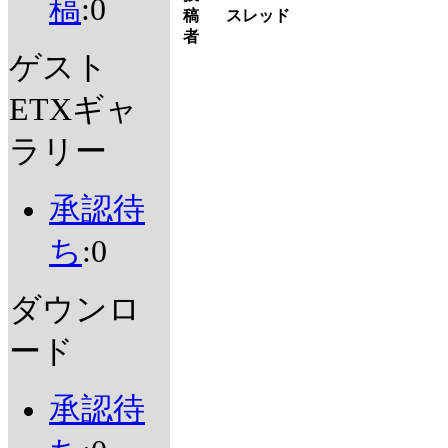
稿
:0
稿
スレッド
者
ゲスト
ETXギャ
ラリー
承認待
ち
:0
ダウンロ
ード
承認待