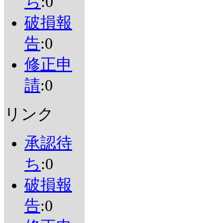
ち
:0
破損報
告
:0
修正申
請
:0
リンク
承認待
ち
:0
破損報
告
:0