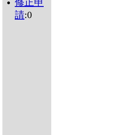
修正申
請
:0