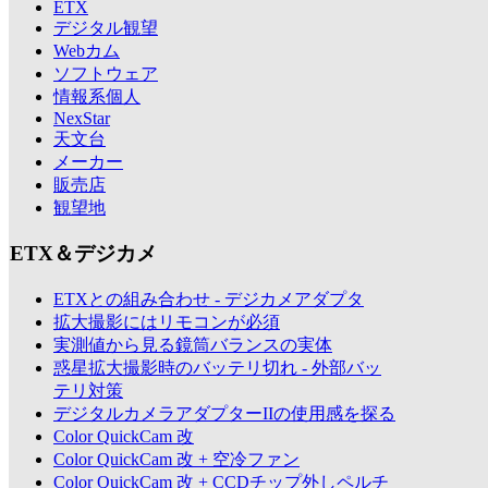
ETX
デジタル観望
Webカム
ソフトウェア
情報系個人
NexStar
天文台
メーカー
販売店
観望地
ETX＆デジカメ
ETXとの組み合わせ - デジカメアダプタ
拡大撮影にはリモコンが必須
実測値から見る鏡筒バランスの実体
惑星拡大撮影時のバッテリ切れ - 外部バッ
テリ対策
デジタルカメラアダプターIIの使用感を探る
Color QuickCam 改
Color QuickCam 改 + 空冷ファン
Color QuickCam 改 + CCDチップ外しペルチ