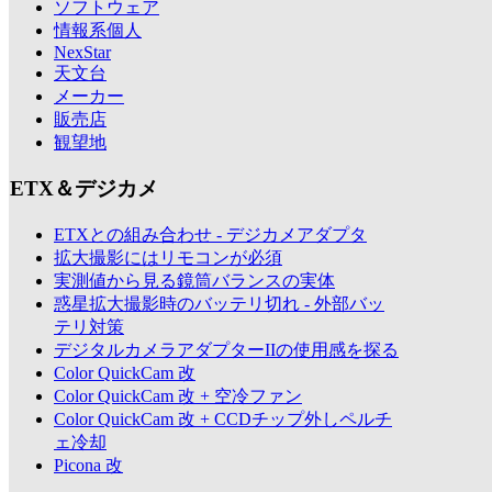
ソフトウェア
情報系個人
NexStar
天文台
メーカー
販売店
観望地
ETX＆デジカメ
ETXとの組み合わせ - デジカメアダプタ
拡大撮影にはリモコンが必須
実測値から見る鏡筒バランスの実体
惑星拡大撮影時のバッテリ切れ - 外部バッ
テリ対策
デジタルカメラアダプターIIの使用感を探る
Color QuickCam 改
Color QuickCam 改 + 空冷ファン
Color QuickCam 改 + CCDチップ外しペルチ
ェ冷却
Picona 改