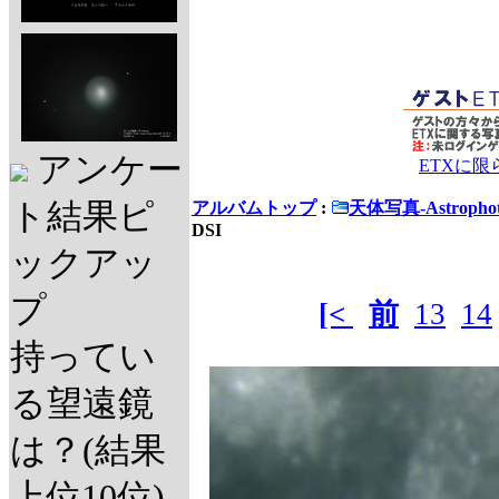
アンケー
ETXに
ト結果ピ
アルバムトップ
:
天体写真-Astrophot
DSI
ックアッ
プ
[<
前
13
14
持ってい
る望遠鏡
は？(結果
上位10位)