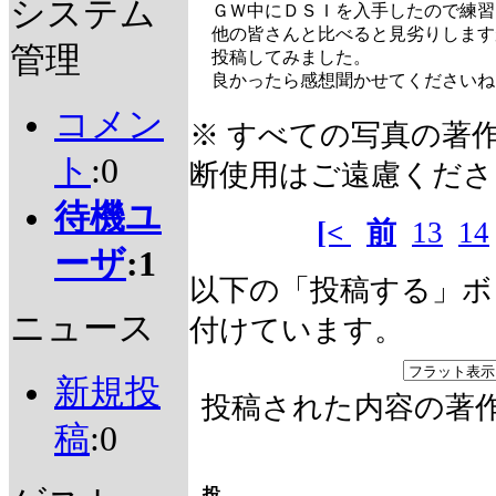
システム
ＧＷ中にＤＳＩを入手したので練習
他の皆さんと比べると見劣りします
管理
投稿してみました。
良かったら感想聞かせてください
コメン
※ すべての写真の著
ト
:0
断使用はご遠慮くださ
待機ユ
[<
前
13
14
ーザ
:1
以下の「投稿する」ボ
ニュース
付けています。
新規投
投稿された内容の著
稿
:0
投