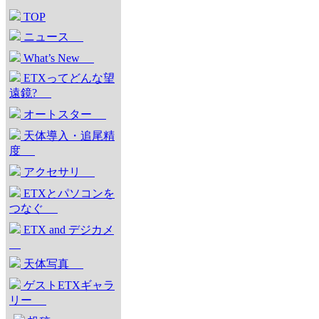
TOP
ニュース
What’s New
ETXってどんな望
遠鏡?
オートスター
天体導入・追尾精
度
アクセサリ
ETXとパソコンを
つなぐ
ETX and デジカメ
天体写真
ゲストETXギャラ
リー