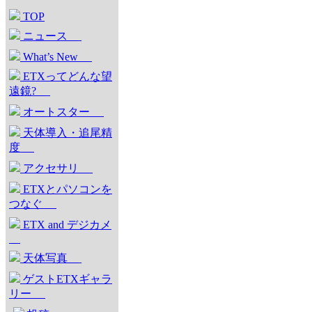
TOP
ニュース
What’s New
ETXってどんな望
遠鏡?
オートスター
天体導入・追尾精
度
アクセサリ
ETXとパソコンを
つなぐ
ETX and デジカメ
天体写真
ゲストETXギャラ
リー