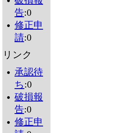
破損報
告
:0
修正申
請
:0
リンク
承認待
ち
:0
破損報
告
:0
修正申