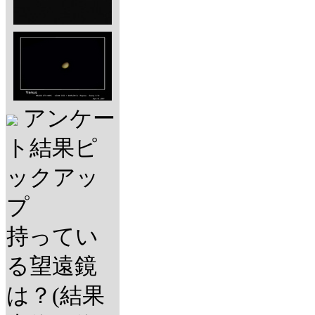
アンケー
ト結果ピ
ックアッ
プ
持ってい
る望遠鏡
は？(結果