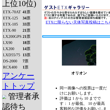
上位10位)
ETX-70AT
41
票
ETX-125
34
票
ETXに限らない天体写真投稿はこち
ETX-105
33
票
ETX-90
21
票
LX200GPS
21
票
LX90
18
票
LX200
14
票
LXD55/75
13
票
DS-2000
7
票
RCX400
1
票
オリオン
アンケー
トトップ
同一画像への投票は一度だ
けにお願いします。
管理者承
評価は 1 から 10 までで
す： 1 が最低、 10 が最高
認待ち
客観的な評価をお願いしま