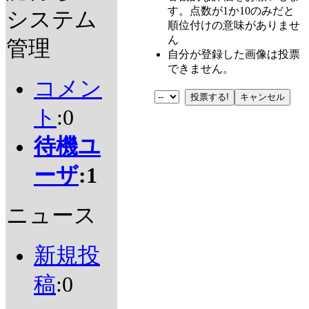
す。点数が1か10のみだと
システム
順位付けの意味がありませ
ん
管理
自分が登録した画像は投票
できません。
コメン
ト
:0
待機ユ
ーザ
:1
ニュース
新規投
稿
:0