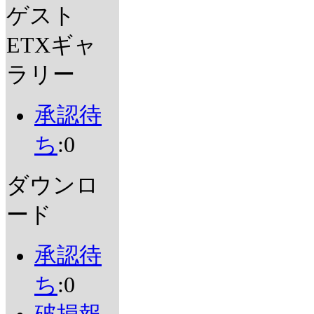
ゲスト
ETXギャ
ラリー
承認待
ち
:0
ダウンロ
ード
承認待
ち
:0