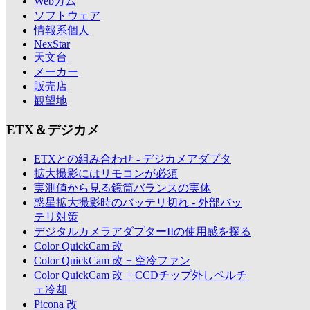
Webカム
ソフトウェア
情報系個人
NexStar
天文台
メーカー
販売店
観望地
ETX＆デジカメ
ETXとの組み合わせ - デジカメアダプタ
拡大撮影にはリモコンが必須
実測値から見る鏡筒バランスの実体
惑星拡大撮影時のバッテリ切れ - 外部バッ
テリ対策
デジタルカメラアダプターIIの使用感を探る
Color QuickCam 改
Color QuickCam 改 + 空冷ファン
Color QuickCam 改 + CCDチップ外しペルチ
ェ冷却
Picona 改