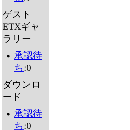
ゲスト
ETXギャ
ラリー
承認待
ち
:0
ダウンロ
ード
承認待
ち
:0