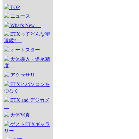
TOP
ニュース
What’s New
ETXってどんな望
遠鏡?
オートスター
天体導入・追尾精
度
アクセサリ
ETXとパソコンを
つなぐ
ETX and デジカメ
天体写真
ゲストETXギャラ
リー