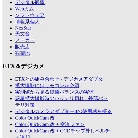
デジタル観望
Webカム
ソフトウェア
情報系個人
NexStar
天文台
メーカー
販売店
観望地
ETX＆デジカメ
ETXとの組み合わせ - デジカメアダプタ
拡大撮影にはリモコンが必須
実測値から見る鏡筒バランスの実体
惑星拡大撮影時のバッテリ切れ - 外部バッ
テリ対策
デジタルカメラアダプターIIの使用感を探る
Color QuickCam 改
Color QuickCam 改 + 空冷ファン
Color QuickCam 改 + CCDチップ外しペルチ
ェ冷却