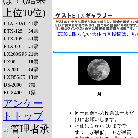
上位10位)
ETX-70AT
41
票
ETX-125
34
票
ETXに限らない天体写真投稿はこち
ETX-105
33
票
ETX-90
21
票
LX200GPS
21
票
LX90
18
票
LX200
14
票
LXD55/75
13
票
DS-2000
7
票
RCX400
1
票
月
アンケー
同一画像への投票は一度だ
トトップ
けにお願いします。
評価は 1 から 10 までで
管理者承
す： 1 が最低、 10 が最高