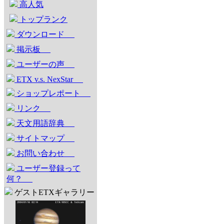
高人気
トップランク
ダウンロード
掲示板
ユーザーの声
ETX v.s. NexStar
ショップレポート
リンク
天文用語辞典
サイトマップ
お問い合わせ
ユーザー登録って
何？
ゲストETXギャラリー