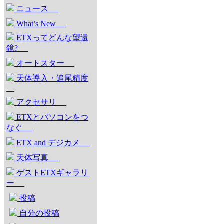
ニュース
What’s New
ETXってどんな望遠
鏡?
オートスター
天体導入・追尾精度
アクセサリ
ETXとパソコンをつ
なぐ
ETX and デジカメ
天体写真
ゲストETXギャラリ
ー
投稿
自分の投稿