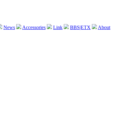
News
Accessories
Link
BBS|ETX
About