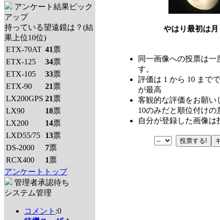
アンケート結果ピック
アップ
持っている望遠鏡は？(結
やはり最初は月
果上位10位)
ETX-70AT
41
票
同一画像への投票は一
ETX-125
34
票
す。
ETX-105
33
票
評価は 1 から 10 までで
ETX-90
21
票
が最高
LX200GPS
21
票
客観的な評価をお願い
10のみだと順位付けの
LX90
18
票
自分が登録した画像は
LX200
14
票
LXD55/75
13
票
DS-2000
7
票
RCX400
1
票
アンケートトップ
管理者承認待ち
システム管理
コメント
:0