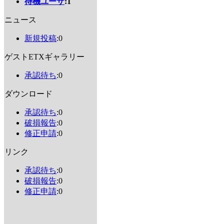
待機ユーザ
:1
ニュース
新規投稿
:0
ゲストETXギャラリー
承認待ち
:0
ダウンロード
承認待ち
:0
破損報告
:0
修正申請
:0
リンク
承認待ち
:0
破損報告
:0
修正申請
:0