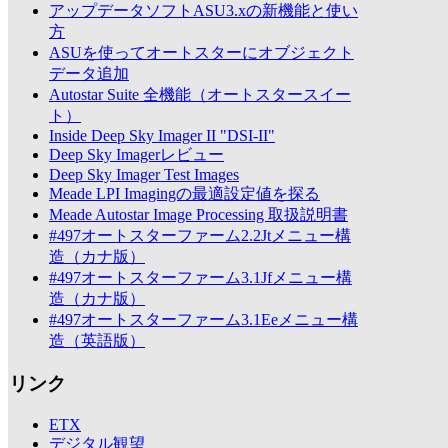
アップデータソフトASU3.xの新機能と使い
方
ASUを使ってオートスターにオブジェクト
データ追加
Autostar Suite 全機能（オートスタースイー
ト）
Inside Deep Sky Imager II "DSI-II"
Deep Sky Imagerレビュー
Deep Sky Imager Test Images
Meade LPI Imagingの最適設定値を探る
Meade Autostar Image Processing 取扱説明書
#497オートスターファーム2.2Jtメニュー構
造（カナ版）
#497オートスターファーム3.1Jfメニュー構
造（カナ版）
#497オートスターファーム3.1Eeメニュー構
造（英語版）
リンク
ETX
デジタル観望