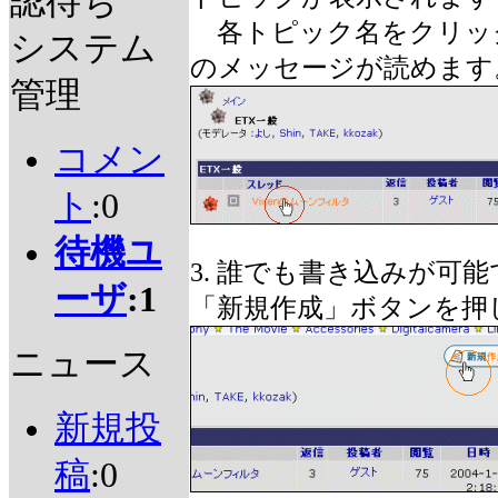
認待ち
各トピック名をクリッ
システム
のメッセージが読めます
管理
コメン
ト
:0
待機ユ
3. 誰でも書き込みが可
ーザ
:1
「新規作成」ボタンを押
ニュース
新規投
稿
:0