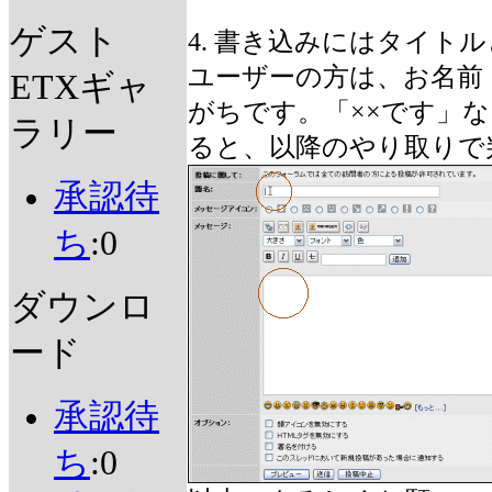
ゲスト
4. 書き込みにはタイト
ユーザーの方は、お名前
ETXギャ
がちです。「××です」
ラリー
ると、以降のやり取りで
承認待
ち
:0
ダウンロ
ード
承認待
ち
:0