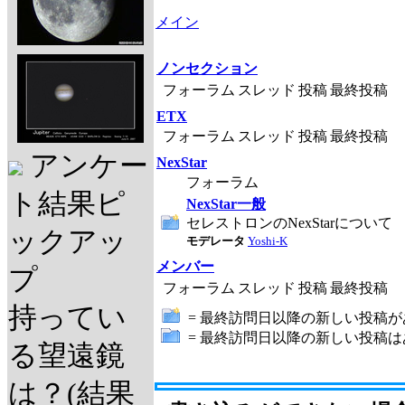
メイン
ノンセクション
フォーラム
スレッド
投稿
最終投稿
ETX
フォーラム
スレッド
投稿
最終投稿
アンケー
NexStar
フォーラム
ト結果ピ
NexStar一般
セレストロンのNexStarについて
ックアッ
モデレータ
Yoshi-K
メンバー
プ
フォーラム
スレッド
投稿
最終投稿
持ってい
= 最終訪問日以降の新しい投稿が
= 最終訪問日以降の新しい投稿
る望遠鏡
は？(結果