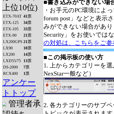
■
書き込みができない場
上位10位)
・お手元のPC環境によっては、「
ETX-70AT
41
票
forum post」などと
ETX-125
34
票
みができない場合があります。「
ETX-105
33
票
Security」をお使い
ETX-90
21
票
LX200GPS
21
票
の対処は、こちらをご参
LX90
18
票
LX200
14
票
■
この掲示板の使い方
LXD55/75
13
票
1. 上からカテゴリーを
DS-2000
7
票
NexStar一般など）
RCX400
1
票
アンケー
トトップ
管理者承
2. 各カテゴリーのサブ
トピックが表示されます