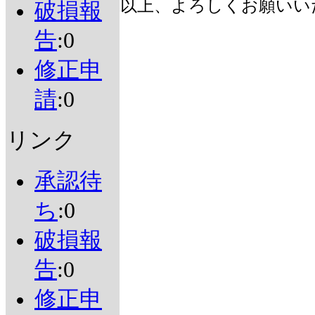
以上、よろしくお願いい
破損報
告
:0
修正申
請
:0
リンク
承認待
ち
:0
破損報
告
:0
修正申