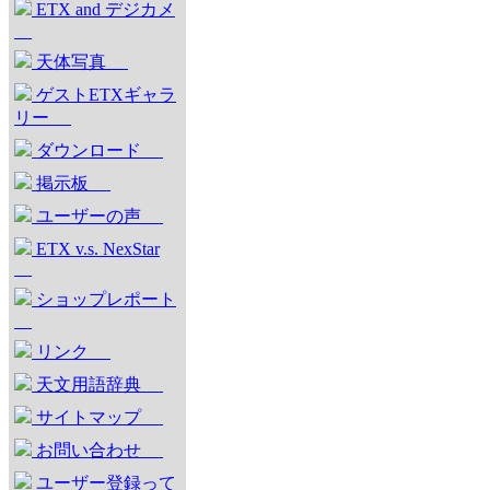
ETX and デジカメ
天体写真
ゲストETXギャラ
リー
ダウンロード
掲示板
ユーザーの声
ETX v.s. NexStar
ショップレポート
リンク
天文用語辞典
サイトマップ
お問い合わせ
ユーザー登録って