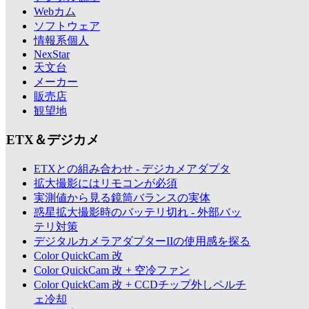
Webカム
ソフトウェア
情報系個人
NexStar
天文台
メーカー
販売店
観望地
ETX＆デジカメ
ETXとの組み合わせ - デジカメアダプタ
拡大撮影にはリモコンが必須
実測値から見る鏡筒バランスの実体
惑星拡大撮影時のバッテリ切れ - 外部バッ
テリ対策
デジタルカメラアダプターIIの使用感を探る
Color QuickCam 改
Color QuickCam 改 + 空冷ファン
Color QuickCam 改 + CCDチップ外しペルチ
ェ冷却