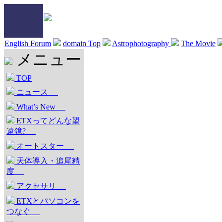
English Forum
domain Top
Astrophotography
The Movie
メニュー
TOP
ニュース
What’s New
ETXってどんな望
遠鏡?
オートスター
天体導入・追尾精
度
アクセサリ
ETXとパソコンを
つなぐ