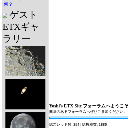
何？
ゲスト
ETXギャ
ラリー
Yoshi's ETX Site フォーラムへようこ
興味のあるフォーラムへぜひご参加ください。
総スレッド数:
394
| 総投稿数:
1886