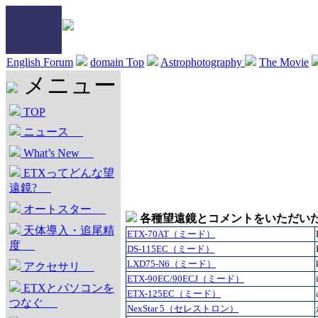
English Forum
domain Top
Astrophotography
The Movie
メニュー
TOP
ニュース
What’s New
ETXってどんな望
遠鏡?
オートスター
各種望遠鏡とコメントをいただい
天体導入・追尾精
ETX-70AT（ミード）
度
DS-115EC（ミード）
LXD75-N6（ミード）
アクセサリ
ETX-90EC/90ECJ（ミード）
ETXとパソコンを
ETX-125EC（ミード）
つなぐ
NexStar 5（セレストロン）