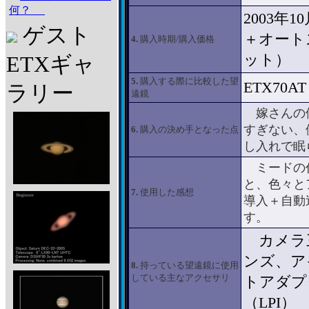
何？
2003年10
ゲスト
＋オート
4.
購入時期/購入価格
ット）
ETXギャ
5.
購入する際に比較した望
ETX70AT
ラリー
遠鏡
嫁さんの優
すぎない、
6.
購入の決め手となった点
し入れで眠
ミードの作
と、色々と
7.
使用した感想
導入＋自動
す。
カメラ三
ンズ、ア
8.
持っている望遠鏡に使用
している主なアクセサリ
トアダプ
（LPI）