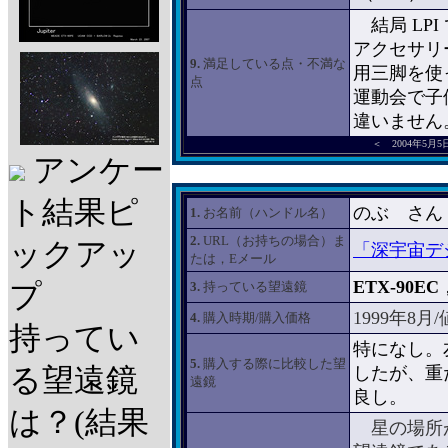
結局 LP
アクセサリ
9.
満足している点・不満な
用三脚を使
点
運動会で子
違いません。(
＜ 2004年5月
アンケー
ト結果ピ
のぶ さん
1.
お名前（ハンドル名）
2.
URL（お持ちの場合）ま
ックアッ
「深宇宙デ
たは，Eメール
ETX-90EC
プ
3.
持っている望遠鏡
1999年8
4.
購入時期/購入価格
持ってい
特になし。
5.
購入する際に比較した望
る望遠鏡
したが、重
遠鏡
良し。
は？(結果
星の場所が