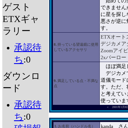
始めての望
ゲスト
できません
に星を探し
ETXギャ
悪さが逆に
す。
ラリー
ETXオー
デジカメア
8.
持っている望遠鏡に使用
承認待
しているアクセサリ
Zoomアイピ
ち
:0
2xバーロー
ほぼ満足
デジカメで
ダウンロ
道儀モード
9.
満足している点・不満な
ード
点
す。ただ、
と考えてい
使っていま
承認待
＜ 2001年1月
ち
:0
kanda さ
1.
お名前（ハンドル名）