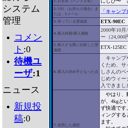
にしび〜 
1.
お名前（ハンドル名）
システム
2.
URL（お持ちの場合）ま
「キャンプ
たは，Eメール
管理
ETX-90EC
3.
持っている望遠鏡
2000年10
4.
購入時期/購入価格
コメン
ー（24,00
5.
購入する際に比較した望
ト
:0
ETX-125EC
遠鏡
キャンプや
待機ユ
くため、サ
ーザ
:1
しさんのペ
6.
購入の決め手となった点
じめウィー
入できまし
ニュース
やはり、動
が、4kg
新規投
ず快適です
ィングする
稿
:0
ます。
7.
使用した感想