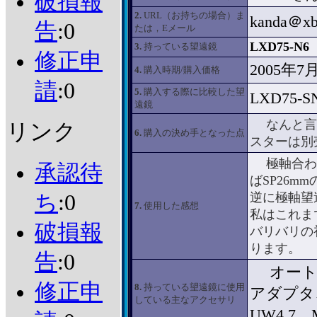
破損報
2.
URL（お持ちの場合）ま
kanda＠xb4
告
:0
たは，Eメール
LXD75-N6
3.
持っている望遠鏡
修正申
2005年7
4.
購入時期/購入価格
請
:0
5.
購入する際に比較した望
LXD75-S
遠鏡
なんと言っ
リンク
6.
購入の決め手となった点
スターは別
極軸合わ
承認待
ばSP26m
ち
:0
逆に極軸望
7.
使用した感想
私はこれま
破損報
バリバリの
ります。
告
:0
オートスタ
修正申
8.
持っている望遠鏡に使用
アダプタ
している主なアクセサリ
UW4.7、