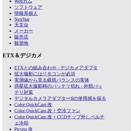
Webカム
ソフトウェア
情報系個人
NexStar
天文台
メーカー
販売店
観望地
ETX＆デジカメ
ETXとの組み合わせ - デジカメアダプタ
拡大撮影にはリモコンが必須
実測値から見る鏡筒バランスの実体
惑星拡大撮影時のバッテリ切れ - 外部バッ
テリ対策
デジタルカメラアダプターIIの使用感を探る
Color QuickCam 改
Color QuickCam 改 + 空冷ファン
Color QuickCam 改 + CCDチップ外しペルチ
ェ冷却
Picona 改