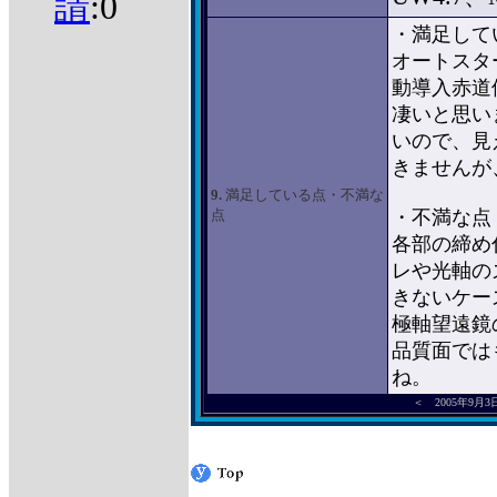
請
:0
・満足して
オートスタ
動導入赤道
凄いと思い
いので、見
きませんが
9.
満足している点・不満な
点
・不満な点
各部の締め
レや光軸の
きないケー
極軸望遠鏡
品質面では
ね。
＜ 2005年9月