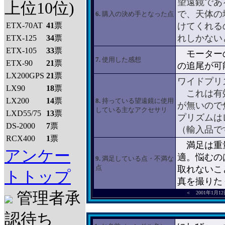
望遠鏡であ
上位10位)
で、天体の
6.
購入の決め手となった点
ETX-70AT
41
票
けてくれる
れしかない
ETX-125
34
票
ETX-105
33
票
モーターの
7.
使用した感想
ETX-90
21
票
の追尾が可
LX200GPS
21
票
ワイドプリズム
LX90
18
票
これは有効
LX200
14
票
8.
持っている望遠鏡に使用
が無いので
している主なアクセサリ
LXD55/75
13
票
プリズムは
DS-2000
7
票
（輸入品で
RCX400
1
票
満足は重量
アンケー
適。悩むの
9.
満足している点・不満な
点
取れないこ
トトップ
真を撮りた
管理者承
＜ 2001年1月1
認待ち