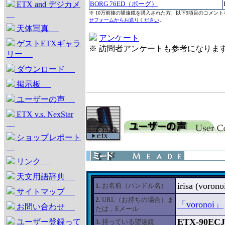
ETX and デジカメ
BORG 76ED（ボーグ）
※ 10万前後の望遠鏡を購入された方、以下9項目のコメン
せフォームからお送りください
。
天体写真
アンケート
ゲストETXギャラ
※ 訪問者アンケートも参考になりま
リー
ダウンロード
掲示板
ユーザーの声
ETX v.s. NexStar
ショップレポート
リンク
天文用語辞典
irisa (vor
1.
お名前（ハンドル名）
サイトマップ
2.
URL（お持ちの場合）ま
「voronoi」
お問い合わせ
たは，Eメール
ETX-90ECJ
ユーザー登録って
3.
持っている望遠鏡