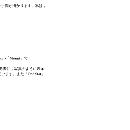
少手間が掛かります。私は，
e」-「Mount」で
する際に，写真のように表示
す。また「One Star」