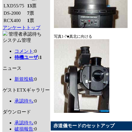
LXD55/75
13
票
DS-2000
7
票
RCX400
1
票
アンケートトップ
管理者承認待ち
写真1-7■真北に向ける
システム管理
コメント
:0
待機ユーザ
:1
ニュース
新規投稿
:0
ゲストETXギャラリー
承認待ち
:0
ダウンロード
承認待ち
:0
赤道儀モードのセットアップ
破損報告
:0