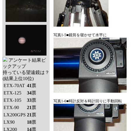
写真1-5■鏡筒を寝かせて水平に
アンケート結果ピ
ックアップ
持っている望遠鏡は？
(結果上位10位)
ETX-70AT
41
票
ETX-125
34
票
ETX-105
33
票
写真1-6■時計反対＆時計回りに手動回転
ETX-90
21
票
LX200GPS
21
票
LX90
18
票
LX200
14
票