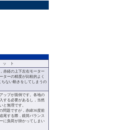
 ッ ト
，赤経の上下左右モーター
ーターの精度が比較的よく
ぎこちない動きをしてしまうの
アップが面倒です。各地の
入する必要があるし，当然
いと無理です。
の問題ですが，赤緯36度前
追尾する際，鏡筒バランス
ーに負荷が掛かってしまい