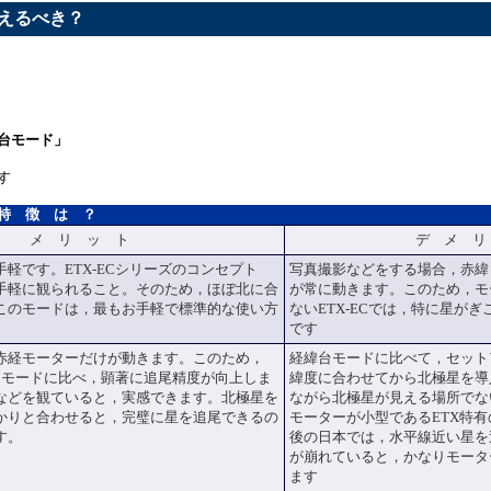
えるべき？
台モード」
す
特 徴 は ？
メ リ ッ ト
デ メ リ
軽です。ETX-ECシリーズのコンセプト
写真撮影などをする場合，赤緯
手軽に観られること。そのため，ほぼ北に合
が常に動きます。このため，モ
このモードは，最もお手軽で標準的な使い方
ないETX-ECでは，特に星が
です
赤経モーターだけが動きます。このため，
経緯台モードに比べて，セット
緯台モードに比べ，顕著に追尾精度が向上しま
緯度に合わせてから北極星を導
などを観ていると，実感できます。北極星を
ながら北極星が見える場所でな
かりと合わせると，完璧に星を追尾できるの
モーターが小型であるETX特有
す。
後の日本では，水平線近い星を
が崩れていると，かなりモータ
ます