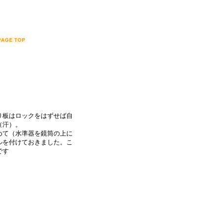
り板はロックをはずせば自
（汗）。
めて（水準器を鏡筒の上に
ルを付けておきました。こ
です