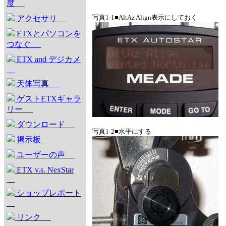
度
写真1-1■AltAz Align表示にしておく
アクセサリ
ETXとパソコンを
つなぐ
ETX and デジカメ
天体写真
ゲストETXギャラ
リー
ダウンロード
写真1-2■水平にする
掲示板
ユーザーの声
ETX v.s. NexStar
ショップレポート
リンク