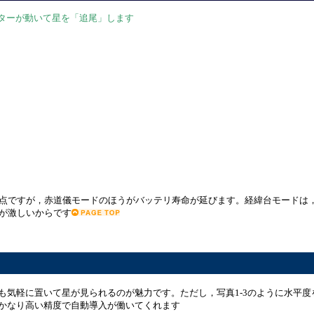
ーターが動いて星を「追尾」します
点ですが，赤道儀モードのほうがバッテリ寿命が延びます。経緯台モードは
が激しいからです
気軽に置いて星が見られるのが魅力です。ただし，写真1-3のように水平度
かなり高い精度で自動導入が働いてくれます