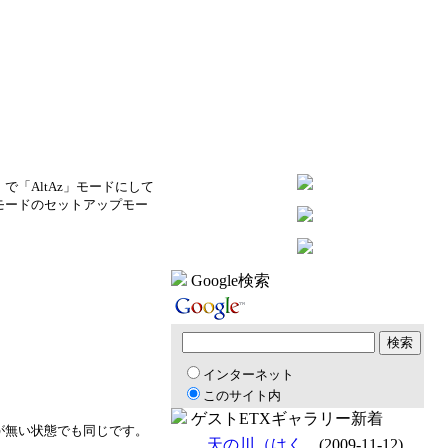
nt」で「AltAz」モードにして
モードのセットアップモー
Google検索
インターネット
このサイト内
ゲストETXギャラリー新着
が無い状態でも同じです。
天の川（はく...
(2009-11-12)