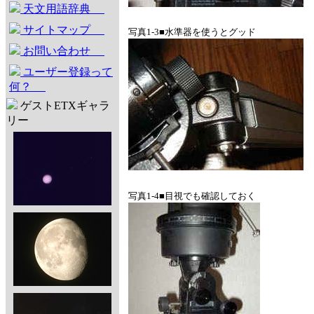
天文用語辞典
サイトマップ
写真1-3■水準器を使うとグッド
お問い合わせ
ユーザー登録って
何？
ゲストETXギャラ
リー
写真1-4■目視でも確認しておく