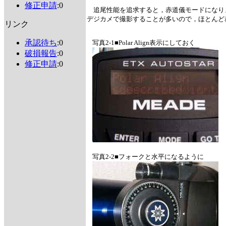
修正申請
:0
追尾性能を追求すると，赤道儀モードになり
デジカメで撮影することが多いので，ほとんど
リンク
承認待ち
:0
写真2-1■Polar Align表示にしておく
破損報告
:0
修正申請
:0
写真2-2■フォークと水平になるように