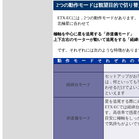
2つの動作モードは観望目的で切り替
ETX-ECには，2つの動作モードがあります。
北極星に合わせて
極軸を中心に星を追尾する「赤道儀モード」
上下左右のモーターが動いて追尾をする「経緯
です。それぞれには次のような特徴がありま
動 作 モ ー ド そ れ ぞ れ の 
セットアップがお手
は，何といっても
経緯台モード
わせるだけでよい
といえます
星を追尾する際に
ETX-ECでは経
す。高倍率で惑星
赤道儀モード
目安に極軸をしっ
で気持ちがよいで