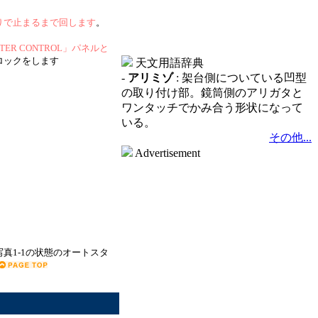
りで止まるまで回します
。
R CONTROL」パネルと
ロックをします
天文用語辞典
-
アリミゾ
: 架台側についている凹型
の取り付け部。鏡筒側のアリガタと
ワンタッチでかみ合う形状になって
いる。
その他...
Advertisement
真1-1の状態のオートスタ