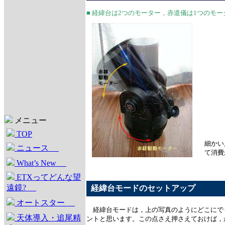
■ 経緯台は2つのモーター，赤道儀は1つのモ
メニュー
TOP
細かい
ニュース
て消費
What’s New
ETXってどんな望
遠鏡?
経緯台モードのセットアップ
オートスター
経緯台モードは，上の写真のようにどこにでも
天体導入・追尾精
ントと思います。この点さえ押さえておけば，