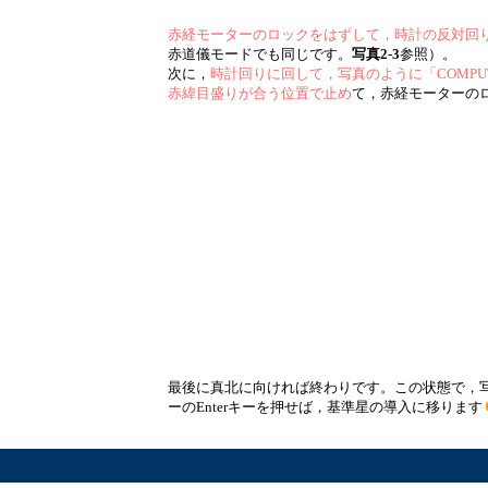
赤経モーターのロックをはずして，時計の反対回
赤道儀モードでも同じです。
写真2-3
参照）。
次に，
時計回りに回して，写真のように「COMPUTE
赤緯目盛りが合う位置で止め
て，赤経モーターの
最後に真北に向ければ終わりです。この状態で，写
ーのEnterキーを押せば，基準星の導入に移ります