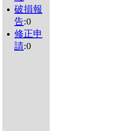
破損報
告
:0
修正申
請
:0