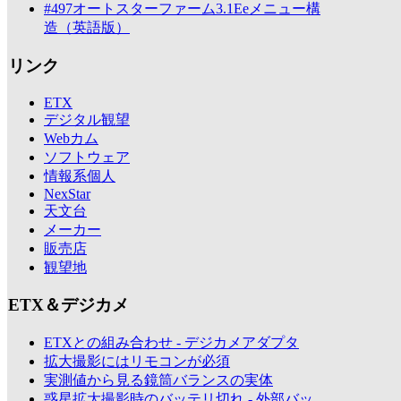
#497オートスターファーム3.1Eeメニュー構
造（英語版）
リンク
ETX
デジタル観望
Webカム
ソフトウェア
情報系個人
NexStar
天文台
メーカー
販売店
観望地
ETX＆デジカメ
ETXとの組み合わせ - デジカメアダプタ
拡大撮影にはリモコンが必須
実測値から見る鏡筒バランスの実体
惑星拡大撮影時のバッテリ切れ - 外部バッ