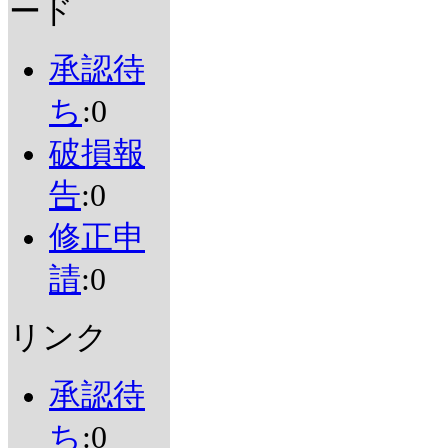
ード
承認待
ち
:0
破損報
告
:0
修正申
請
:0
リンク
承認待
ち
:0