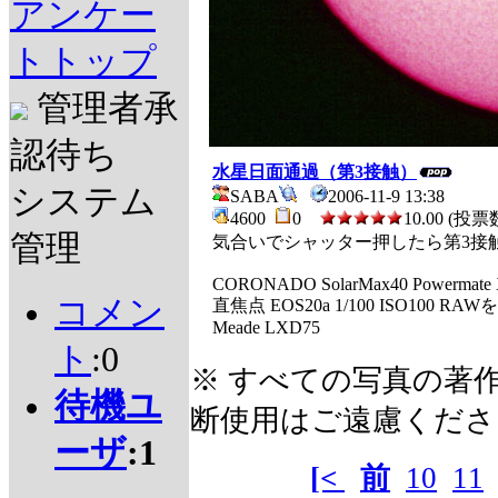
アンケー
トトップ
管理者承
認待ち
水星日面通過（第3接触）
システム
SABA
2006-11-9 13:38
4600
0
10.00 (投票数
管理
気合いでシャッター押したら第3接
CORONADO SolarMax40 Powermate 
コメン
直焦点 EOS20a 1/100 ISO100
Meade LXD75
ト
:0
※ すべての写真の著
待機ユ
断使用はご遠慮くださ
ーザ
:1
[<
前
10
11