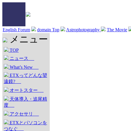
English Forum
domain Top
Astrophotography
The Movie
メニュー
TOP
ニュース
What’s New
ETXってどんな望
遠鏡?
オートスター
天体導入・追尾精
度
アクセサリ
ETXとパソコンを
つなぐ