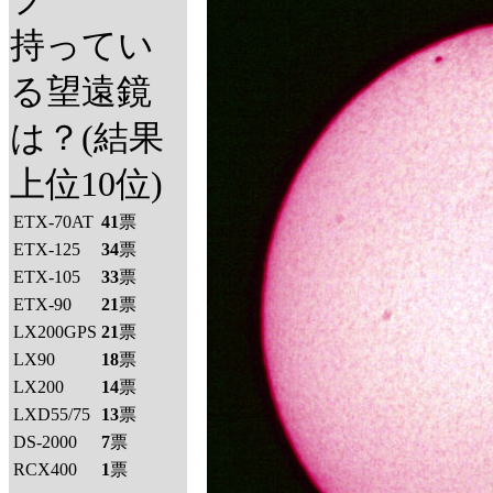
持ってい
る望遠鏡
は？(結果
上位10位)
ETX-70AT
41
票
ETX-125
34
票
ETX-105
33
票
ETX-90
21
票
LX200GPS
21
票
LX90
18
票
LX200
14
票
LXD55/75
13
票
DS-2000
7
票
RCX400
1
票