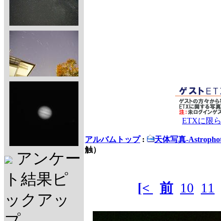
ETXに限
アルバムトップ
:
天体写真-Astrophot
触）
アンケー
ト結果ピ
[<
前
10
11
ックアッ
プ