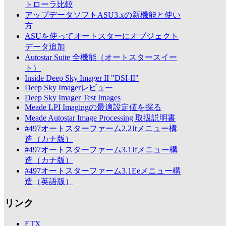
トローラ比較
アップデータソフトASU3.xの新機能と使い
方
ASUを使ってオートスターにオブジェクト
データ追加
Autostar Suite 全機能（オートスタースイー
ト）
Inside Deep Sky Imager II "DSI-II"
Deep Sky Imagerレビュー
Deep Sky Imager Test Images
Meade LPI Imagingの最適設定値を探る
Meade Autostar Image Processing 取扱説明書
#497オートスターファーム2.2Jtメニュー構
造（カナ版）
#497オートスターファーム3.1Jfメニュー構
造（カナ版）
#497オートスターファーム3.1Eeメニュー構
造（英語版）
リンク
ETX