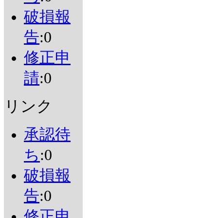
破損報
告
:0
修正申
請
:0
リンク
承認待
ち
:0
破損報
告
:0
修正申