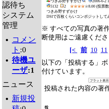
つきみ野すずかけ
2006-6-2 
認待ち
5132
2
8.00 (投票数 
つきみ野すずかけ
システム
DSIで百枚くらいコンポジットし
管理
※ すべての写真の著
断使用はご遠慮くださ
コメン
ト
:0
[<
前
10
11
待機ユ
以下の「投稿する」ボ
ーザ
:1
付けています。
ニュース
投稿された内容の著
新規投
稿
:0
投