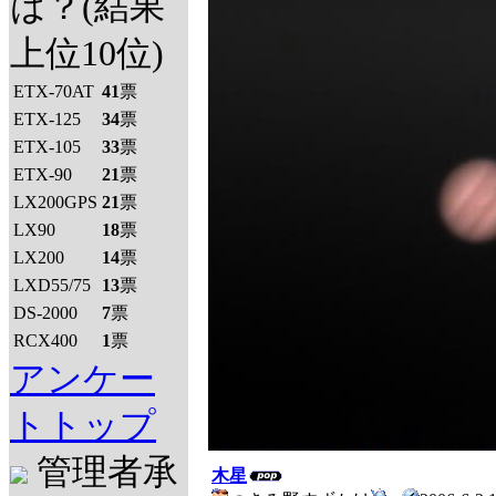
は？(結果
上位10位)
ETX-70AT
41
票
ETX-125
34
票
ETX-105
33
票
ETX-90
21
票
LX200GPS
21
票
LX90
18
票
LX200
14
票
LXD55/75
13
票
DS-2000
7
票
RCX400
1
票
アンケー
トトップ
管理者承
木星