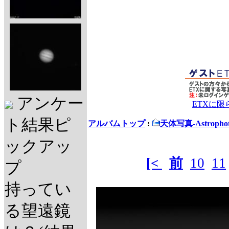
アンケー
ETXに
ト結果ピ
アルバムトップ
:
天体写真-Astrophot
ックアッ
[<
前
10
11
プ
持ってい
る望遠鏡