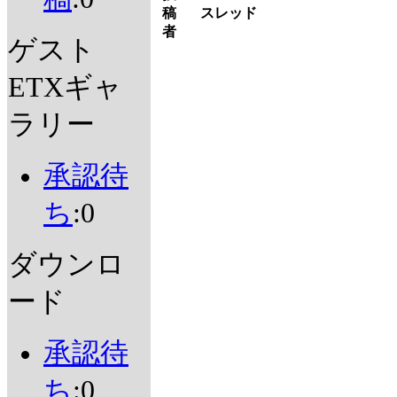
稿
スレッド
者
ゲスト
ETXギャ
ラリー
承認待
ち
:0
ダウンロ
ード
承認待
ち
:0