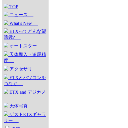
TOP
ニュース
What’s New
ETXってどんな望
遠鏡?
オートスター
天体導入・追尾精
度
アクセサリ
ETXとパソコンを
つなぐ
ETX and デジカメ
天体写真
ゲストETXギャラ
リー