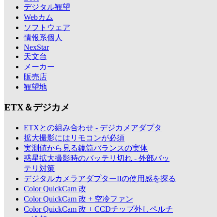
デジタル観望
Webカム
ソフトウェア
情報系個人
NexStar
天文台
メーカー
販売店
観望地
ETX＆デジカメ
ETXとの組み合わせ - デジカメアダプタ
拡大撮影にはリモコンが必須
実測値から見る鏡筒バランスの実体
惑星拡大撮影時のバッテリ切れ - 外部バッ
テリ対策
デジタルカメラアダプターIIの使用感を探る
Color QuickCam 改
Color QuickCam 改 + 空冷ファン
Color QuickCam 改 + CCDチップ外しペルチ