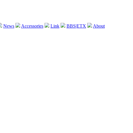
News
Accessories
Link
BBS|ETX
About