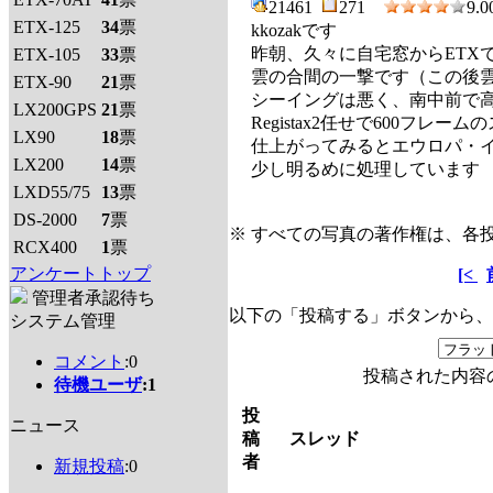
21461
271
9.
ETX-125
34
票
kkozakです
昨朝、久々に自宅窓からETX
ETX-105
33
票
雲の合間の一撃です（この後
ETX-90
21
票
シーイングは悪く、南中前で高
LX200GPS
21
票
Registax2任せで600フレー
LX90
18
票
仕上がってみるとエウロパ・
LX200
14
票
少し明るめに処理しています
LXD55/75
13
票
DS-2000
7
票
※ すべての写真の著作権は、各
RCX400
1
票
アンケートトップ
[<
管理者承認待ち
以下の「投稿する」ボタンから、
システム管理
コメント
:0
投稿された内容
待機ユーザ
:1
投
ニュース
稿
スレッド
者
新規投稿
:0