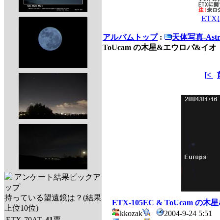
ET
アルバムトップ
:
天体写真-Astro
ToUcam の木星&エウロパ&イオ
[<
アンケート結果ピックア
ップ
持っている望遠鏡は？(結果
ETX-105EC & ToUcam 
上位10位)
kkozak
2004-9-24 5:51
ETX-70AT
41
票