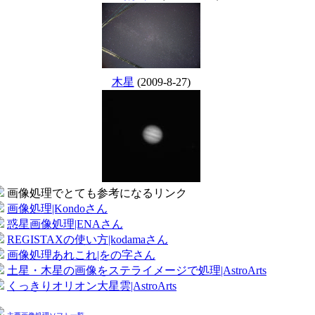
木星
(2009-8-27)
画像処理でとても参考になるリンク
画像処理|Kondoさん
惑星画像処理|ENAさん
REGISTAXの使い方|kodamaさん
画像処理あれこれ|をの字さん
土星・木星の画像をステライメージで処理|AstroArts
くっきりオリオン大星雲|AstroArts