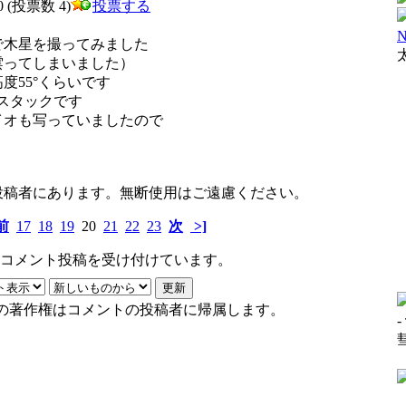
00 (投票数 4)
投票する
N
で木星を撮ってみました
雲ってしまいました）
度55°くらいです
ムのスタックです
イオも写っていましたので
投稿者にあります。無断使用はご遠慮ください。
前
17
18
19
20
21
22
23
次
>]
コメント投稿を受け付けています。
の著作権はコメントの投稿者に帰属します。
-