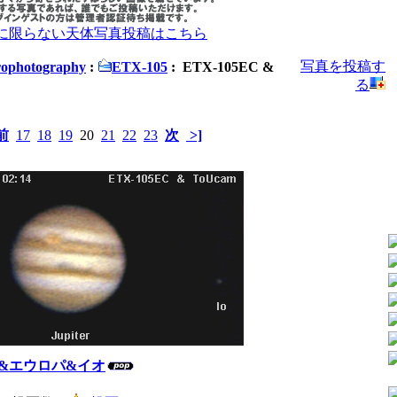
Xに限らない天体写真投稿はこちら
写真を投稿す
photography
:
ETX-105
: ETX-105EC &
る
前
17
18
19
20
21
22
23
次
>]
の木星&エウロパ&イオ