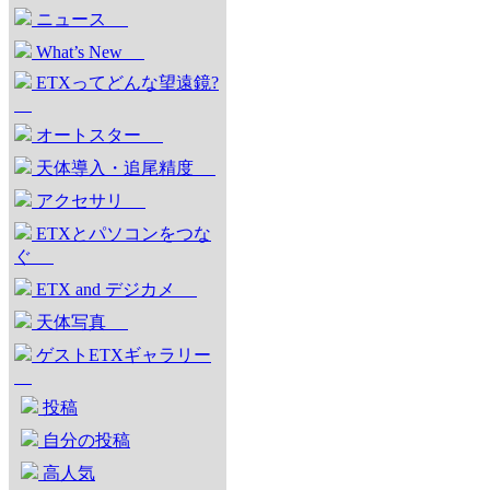
ニュース
What’s New
ETXってどんな望遠鏡?
オートスター
天体導入・追尾精度
アクセサリ
ETXとパソコンをつな
ぐ
ETX and デジカメ
天体写真
ゲストETXギャラリー
投稿
自分の投稿
高人気