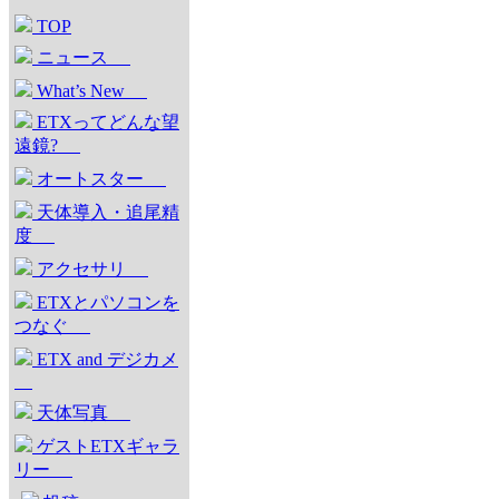
TOP
ニュース
What’s New
ETXってどんな望
遠鏡?
オートスター
天体導入・追尾精
度
アクセサリ
ETXとパソコンを
つなぐ
ETX and デジカメ
天体写真
ゲストETXギャラ
リー