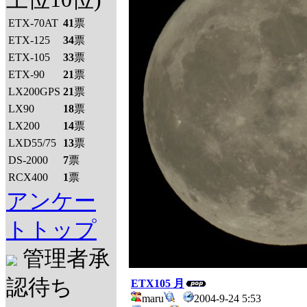
ETX-70AT
41
票
ETX-125
34
票
ETX-105
33
票
ETX-90
21
票
LX200GPS
21
票
LX90
18
票
LX200
14
票
LXD55/75
13
票
DS-2000
7
票
RCX400
1
票
アンケー
トトップ
管理者承
認待ち
ETX105 月
maru
2004-9-24 5:53