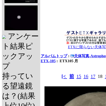
アンケー
ト結果ピ
ETXに限らない天体
ックアッ
アルバムトップ
:
天体写真-Astrophot
ETX-105
: ETX105 月
プ
持ってい
[<
前
15
16
17
18
る望遠鏡
は？(結果
上位10位)