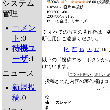
システム
9048
0
8.00 (投票数 
NikonD70直焦点撮影
管理
ISO200 1/60
2004/06/03 21:26
PSP6で合成、リサイズ
コメン
※ すべての写真の著作権は、
ト
:0
断使用はご遠慮ください。
待機ユ
[<
前
15
16
17
18
ーザ
:1
以下の「投稿する」ボタンか
けています。
ニュース
投稿された内容の著作権はコ
新規投
ます
稿
:0
投
稿
スレッド
者