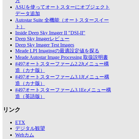
方
ASUを使ってオートスターにオブジェクト
データ追加
Autostar Suite 全機能（オートスタースイー
ト）
Inside Deep Sky Imager II "DSI-II"
Deep Sky Imagerレビュー
Deep Sky Imager Test Images
Meade LPI Imagingの最適設定値を探る
Meade Autostar Image Processing 取扱説明書
#497オートスターファーム2.2Jtメニュー構
造（カナ版）
#497オートスターファーム3.1Jfメニュー構
造（カナ版）
#497オートスターファーム3.1Eeメニュー構
造（英語版）
リンク
ETX
デジタル観望
Webカム