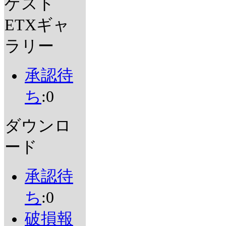
ゲスト
ETXギャ
ラリー
承認待
ち
:0
ダウンロ
ード
承認待
ち
:0
破損報