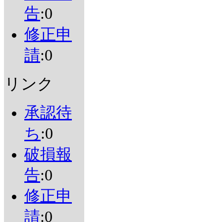
告
:0
修正申
請
:0
リンク
承認待
ち
:0
破損報
告
:0
修正申
請
:0