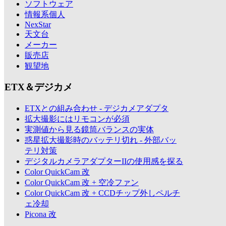
ソフトウェア
情報系個人
NexStar
天文台
メーカー
販売店
観望地
ETX＆デジカメ
ETXとの組み合わせ - デジカメアダプタ
拡大撮影にはリモコンが必須
実測値から見る鏡筒バランスの実体
惑星拡大撮影時のバッテリ切れ - 外部バッ
テリ対策
デジタルカメラアダプターIIの使用感を探る
Color QuickCam 改
Color QuickCam 改 + 空冷ファン
Color QuickCam 改 + CCDチップ外しペルチ
ェ冷却
Picona 改