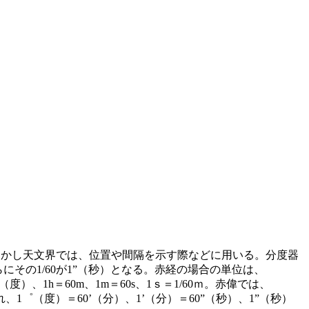
しかし天文界では、位置や間隔を示す際などに用いる。分度器
さらにその1/60が1”（秒）となる。赤経の場合の単位は、
度）、1h＝60m、1m＝60s、1ｓ＝1/60ｍ。赤偉では、
1゜（度）＝60’（分）、1’（分）＝60”（秒）、1”（秒）