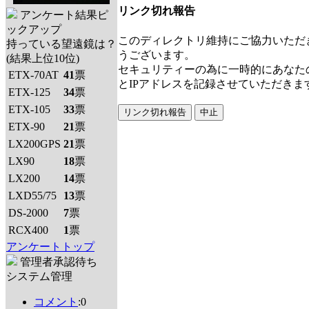
リンク切れ報告
アンケート結果ピ
ックアップ
このディレクトリ維持にご協力いただ
持っている望遠鏡は？
うございます。
(結果上位10位)
セキュリティーの為に一時的にあなた
ETX-70AT
41
票
とIPアドレスを記録させていただきま
ETX-125
34
票
ETX-105
33
票
ETX-90
21
票
LX200GPS
21
票
LX90
18
票
LX200
14
票
LXD55/75
13
票
DS-2000
7
票
RCX400
1
票
アンケートトップ
管理者承認待ち
システム管理
コメント
:0