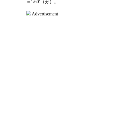
＝1/60’（分）。
Advertisement