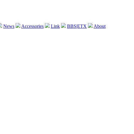
News
Accessories
Link
BBS|ETX
About