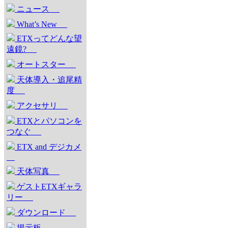
ニュース
What’s New
ETXってどんな望
遠鏡?
オートスター
天体導入・追尾精
度
アクセサリ
ETXとパソコンを
つなぐ
ETX and デジカメ
天体写真
ゲストETXギャラ
リー
ダウンロード
掲示板