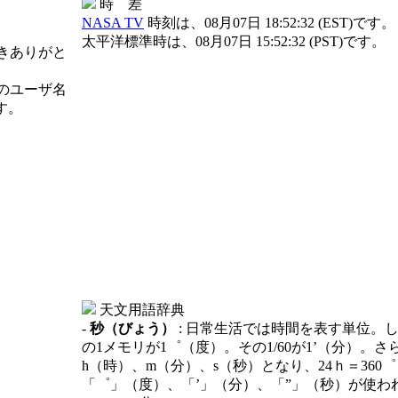
時 差
NASA TV
時刻は、08月07日 18:52:32 (EST)です。
太平洋標準時は、08月07日 15:52:32 (PST)です。
きありがと
のユーザ名
す。
天文用語辞典
-
秒（びょう）
: 日常生活では時間を表す単位。
の1メモリが1゜（度）。その1/60が1’（分）。
h（時）、m（分）、s（秒）となり、24ｈ＝360゜（
「゜」（度）、「’」（分）、「”」（秒）が使われ、