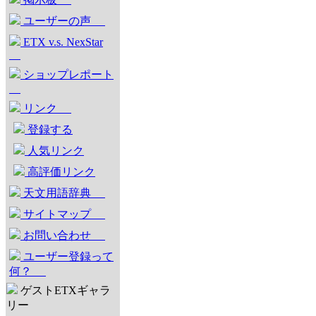
ユーザーの声
ETX v.s. NexStar
ショップレポート
リンク
登録する
人気リンク
高評価リンク
天文用語辞典
サイトマップ
お問い合わせ
ユーザー登録って
何？
ゲストETXギャラ
リー