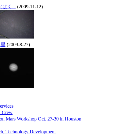
はく...
(2009-11-12)
木星
(2009-8-27)
ervices
on Crew
 on Mars Workshop Oct. 27-30 in Houston
ch, Technology Development