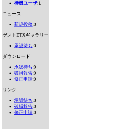
待機ユーザ
:1
ニュース
新規投稿
:0
ゲストETXギャラリー
承認待ち
:0
ダウンロード
承認待ち
:0
破損報告
:0
修正申請
:0
リンク
承認待ち
:0
破損報告
:0
修正申請
:0