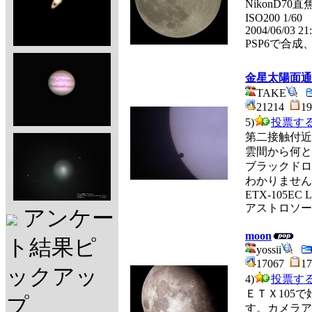
NikonD70
ISO200 1/60
2004/06/03 21
PSP6で合成
金星太陽面通
TAKE
21214
1
5)
投票す
第二接触付近
雲間から何と
ブラックドロ
わかりません
ETX-105EC L
アストロソー
アンケー
moon
ト結果ピ
yossii
17067
1
ックアッ
4)
投票す
ＥＴＸ105で
プ
す。カメラア