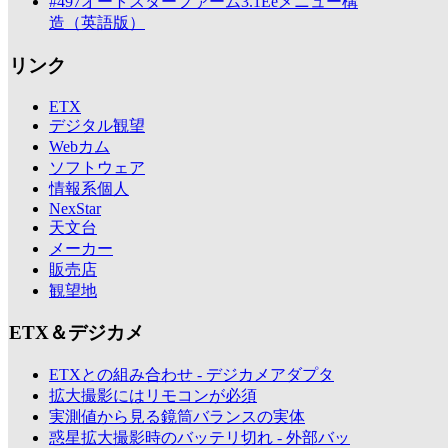
#497オートスターファーム3.1Eeメニュー構
造（英語版）
リンク
ETX
デジタル観望
Webカム
ソフトウェア
情報系個人
NexStar
天文台
メーカー
販売店
観望地
ETX＆デジカメ
ETXとの組み合わせ - デジカメアダプタ
拡大撮影にはリモコンが必須
実測値から見る鏡筒バランスの実体
惑星拡大撮影時のバッテリ切れ - 外部バッ