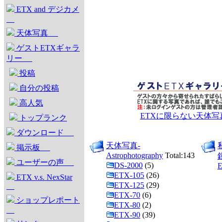
ETX and デジカメ
天体写真
ゲストETXギャラ
リー
投稿
自分の投稿
高人気
ETXに限らない天体
トップランク
ダウンロード
天体写真-
掲示板
Astrophotography
Total:143
ユーザーの声
DS-2000
(5)
ETX-105
(26)
ETX v.s. NexStar
ETX-125
(29)
ETX-70
(6)
ショップレポート
ETX-80
(2)
ETX-90
(39)