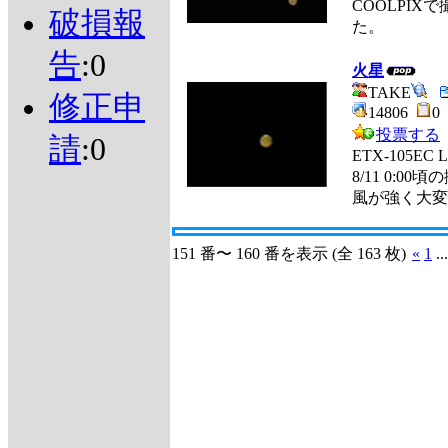
COOLPI
破損報
た。
告
:0
火星
TAKE
修正申
14806
投票する
請
:0
ETX-105EC 
8/11 0:0
風が強く大変
151 番〜 160 番を表示 (全 163 枚)
«
1
..