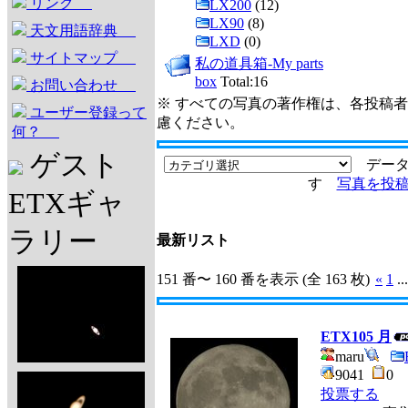
リンク
LX200
(12)
LX90
(8)
天文用語辞典
LXD
(0)
サイトマップ
私の道具箱-My parts
box
Total:16
お問い合わせ
※ すべての写真の著作権は、各投稿
ユーザー登録って
慮ください。
何？
ゲスト
データ
す
写真を投
ETXギャ
ラリー
最新リスト
151 番〜 160 番を表示 (全 163 枚)
«
1
..
ETX105 月
maru
9041
0
投票する