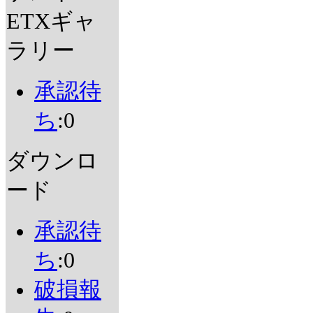
ETXギャ
ラリー
承認待
ち
:0
ダウンロ
ード
承認待
ち
:0
破損報