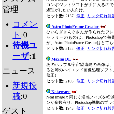
コンポジットソフトが手に入るので
管理
処理がしたい人向け。
ヒット数:
2137 |
修正
|
リンク切れ報
コメン
Astro PhotoFrame Creator
ひいらぎきんぐさんが作られたフレ
ト
:0
ャラリーのものは、Photoshop
が、Astro PhotoFrame Creato
待機ユ
ヒット数:
2122 |
修正
|
リンク切れ報
ーザ
:1
MaxIm DL
あのハッブル宇宙望遠鏡の画像は、
ニュース
ると噂のハイエンド画像処理ソフト。（1
修正）
ヒット数:
2103 |
修正
|
リンク切れ報
新規投
Noiseware
稿
:0
Neat Imageと同じく増感ノイズ
ンが多数有り、Photoshop準拠のプ
ヒット数:
1943 |
修正
|
リンク切れ報
ゲスト