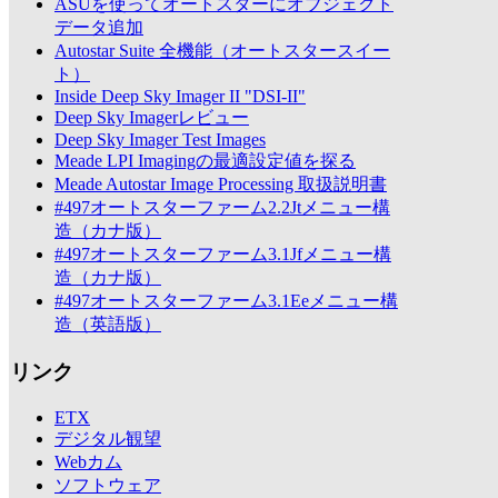
ASUを使ってオートスターにオブジェクト
データ追加
Autostar Suite 全機能（オートスタースイー
ト）
Inside Deep Sky Imager II "DSI-II"
Deep Sky Imagerレビュー
Deep Sky Imager Test Images
Meade LPI Imagingの最適設定値を探る
Meade Autostar Image Processing 取扱説明書
#497オートスターファーム2.2Jtメニュー構
造（カナ版）
#497オートスターファーム3.1Jfメニュー構
造（カナ版）
#497オートスターファーム3.1Eeメニュー構
造（英語版）
リンク
ETX
デジタル観望
Webカム
ソフトウェア