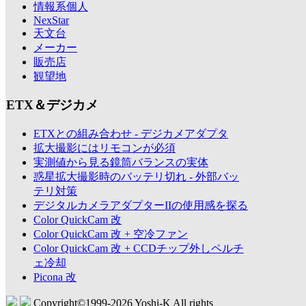
情報系個人
NexStar
天文台
メーカー
販売店
観望地
ETX＆デジカメ
ETXとの組み合わせ - デジカメアダプタ
拡大撮影にはリモコンが必須
実測値から見る鏡筒バランスの実体
惑星拡大撮影時のバッテリ切れ - 外部バッ
テリ対策
デジタルカメラアダプターIIの使用感を探る
Color QuickCam 改
Color QuickCam 改 + 空冷ファン
Color QuickCam 改 + CCDチップ外しペルチ
ェ冷却
Picona 改
Copyright©1999-
2026 Yoshi-K All rights