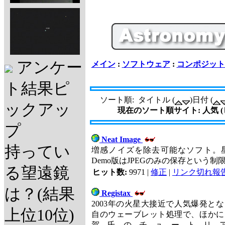
アンケー
メイン
:
ソフトウェア
:
コンポジット
ト結果ピ
ソート順: タイトル (
)日付 (
ックアッ
現在のソート順サイト: 人気 
プ
Neat Image
持ってい
増感ノイズを除去可能なソフト。
Demo版はJPEGのみの保存という制
る望遠鏡
ヒット数:
9971 |
修正
|
リンク切れ報
は？(結果
Registax
2003年の火星大接近で人気爆発と
上位10位)
自のウェーブレット処理で、ほかに
賀氏のチュートリ