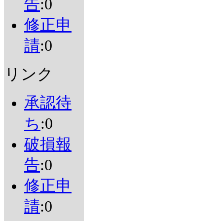
告
:0
修正申
請
:0
リンク
承認待
ち
:0
破損報
告
:0
修正申
請
:0