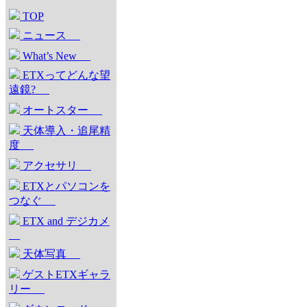
TOP
ニュース
What’s New
ETXってどんな望
遠鏡?
オートスター
天体導入・追尾精
度
アクセサリ
ETXとパソコンを
つなぐ
ETX and デジカメ
天体写真
ゲストETXギャラ
リー