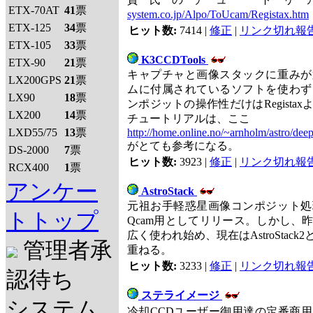
ETX-70AT
41
票
system.co.jp/Alpo/ToUcam/Registax.htm
ETX-125
34
票
ヒット数:
7414 |
修正
|
リンク切れ報
ETX-105
33
票
K3CCDTools
ETX-90
21
票
キャプチャと画像スタックに重みが
LX200GPS
21
票
ムに付属されているソフトを使わず
LX90
18
票
ンポジットの操作性だけはRegista
LX200
14
票
チュートリアルは、ここ
LXD55/75
13
票
http://home.online.no/~arnholm/astro/de
がとても参考になる。
DS-2000
7
票
ヒット数:
3923 |
修正
|
リンク切れ報
RCX400
1
票
アンケー
AstroStack
元祖お手軽惑星画像コンポジット処
トトップ
Qcam用としてリリース。しかし、
広く使われ始め、現在はAstroStac
管理者承
重ねる。
ヒット数:
3233 |
修正
|
リンク切れ報
認待ち
ステライメージ
システム
冷却CCDユーザー御用達の定番商