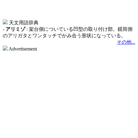
天文用語辞典
-
アリミゾ
: 架台側についている凹型の取り付け部。鏡筒側
のアリガタとワンタッチでかみ合う形状になっている。
その他...
Advertisement