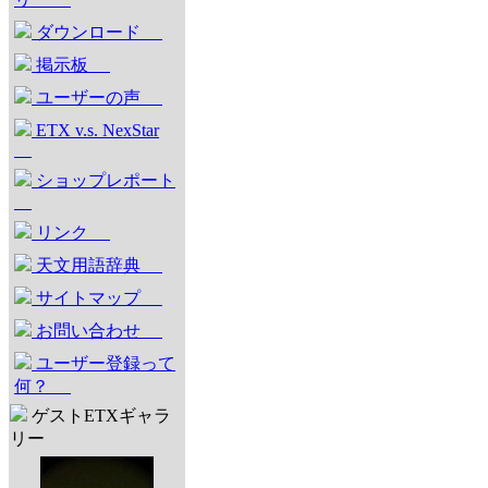
ダウンロード
掲示板
ユーザーの声
ETX v.s. NexStar
ショップレポート
リンク
天文用語辞典
サイトマップ
お問い合わせ
ユーザー登録って
何？
ゲストETXギャラ
リー