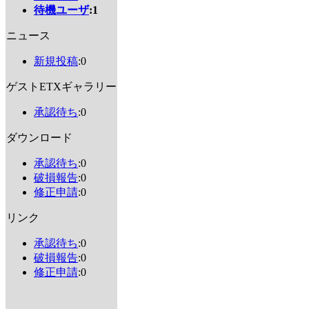
待機ユーザ
:1
ニュース
新規投稿
:0
ゲストETXギャラリー
承認待ち
:0
ダウンロード
承認待ち
:0
破損報告
:0
修正申請
:0
リンク
承認待ち
:0
破損報告
:0
修正申請
:0