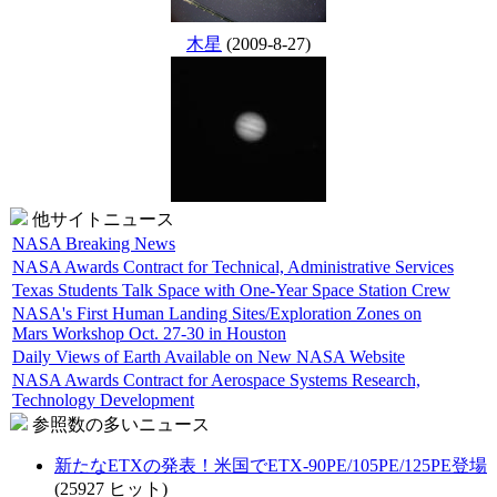
木星
(2009-8-27)
他サイトニュース
NASA Breaking News
NASA Awards Contract for Technical, Administrative Services
Texas Students Talk Space with One-Year Space Station Crew
NASA's First Human Landing Sites/Exploration Zones on
Mars Workshop Oct. 27-30 in Houston
Daily Views of Earth Available on New NASA Website
NASA Awards Contract for Aerospace Systems Research,
Technology Development
参照数の多いニュース
新たなETXの発表！米国でETX-90PE/105PE/125PE登場
(25927 ヒット)