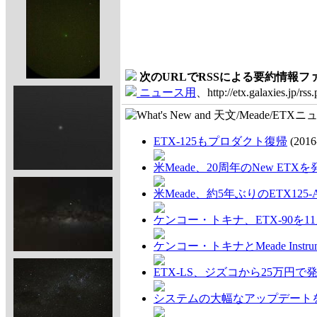
次のURLでRSSによる要約情報
ニュース用
、http://etx.galaxies.jp/rss
ETX-125もプロダクト復帰
(2016
米Meade、20周年のNew ETXを
米Meade、約5年ぶりのETX12
ケンコー・トキナ、ETX-90を1
ケンコー・トキナとMeade Ins
ETX-LS、ジズコから25万円で
システムの大幅なアップデート