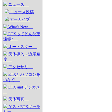
ニュース
ニュース投稿
アーカイブ
What’s New
ETXってどんな望
遠鏡?
オートスター
天体導入・追尾精
度
アクセサリ
ETXとパソコンを
つなぐ
ETX and デジカメ
天体写真
ゲストETXギャラ
リー