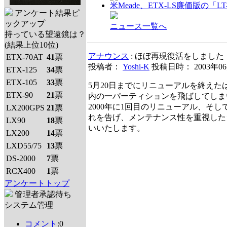
米Meade、ETX-LS廉価版の「L
アンケート結果ピ
ックアップ
ニュース一覧へ
持っている望遠鏡は？
(結果上位10位)
アナウンス
: ほぼ再現復活をしました
ETX-70AT
41
票
投稿者：
Yoshi-K
投稿日時： 2003年0
ETX-125
34
票
ETX-105
33
票
5月20日までにリニューアルを終え
ETX-90
21
票
内の一パーティションを飛ばしてしま
2000年に1回目のリニューアル、そ
LX200GPS
21
票
れを告げ、メンテナンス性を重視した
LX90
18
票
いいたします。
LX200
14
票
LXD55/75
13
票
DS-2000
7
票
RCX400
1
票
アンケートトップ
管理者承認待ち
システム管理
コメント
:0