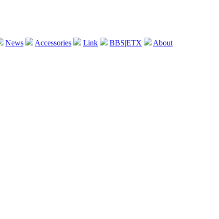
News
Accessories
Link
BBS|ETX
About