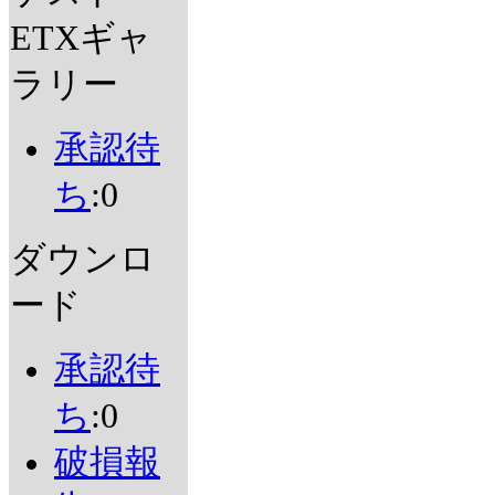
ETXギャ
ラリー
承認待
ち
:0
ダウンロ
ード
承認待
ち
:0
破損報