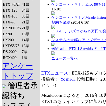
ETX-70AT
41
票
ケンコー・トキナ、ETX-90を1
11-20)
ETX-125
34
票
ETX-105
33
票
ケンコー・トキナとMeade Inst
ETX-90
21
票
契約を締結
(2014-6-16)
LX200GPS
21
票
ETX-LS、ジズコから25万円で
LX90
18
票
LX200
14
票
システムの大幅なアップデート
LXD55/75
13
票
米Meade、ETX-LS廉価版の「L
DS-2000
7
票
RCX400
1
票
ニュース一覧へ
アンケー
ETXニュース
: ETX-125もプ
トトップ
投稿者：
Yoshi-K
投稿日時： 20
管理者承
ヒット
)
認待ち
Meade.comによると、2016年1
ETX125もラインアップに加わ
システム