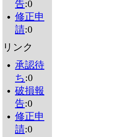
告
:0
修正申
請
:0
リンク
承認待
ち
:0
破損報
告
:0
修正申
請
:0