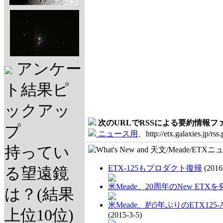
アンケー
ト結果ピ
ックアッ
次のURLでRSSによる要約情報
プ
ニュース用
、http://etx.galaxies.jp/rss
持ってい
ETX-125もプロダクト復帰
(2016
る望遠鏡
米Meade、20周年のNew ETXを
は？(結果
米Meade、約5年ぶりのETX12
上位10位)
(2015-3-5)