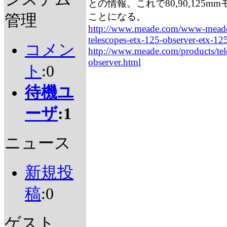
との情報。これで80,90,125m
ことになる。
管理
http://www.meade.com/www-meade
telescopes-etx-125-observer-etx-12
コメン
http://www.meade.com/products/tel
observer.html
ト
:0
待機ユ
ーザ
:1
ニュース
新規投
稿
:0
ゲスト