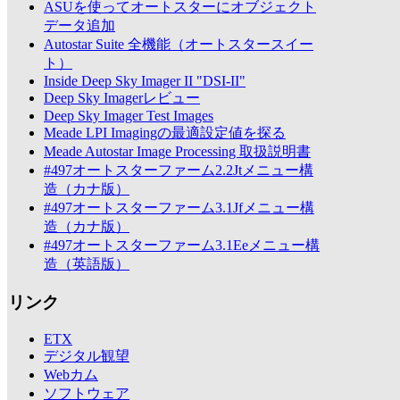
ASUを使ってオートスターにオブジェクト
データ追加
Autostar Suite 全機能（オートスタースイー
ト）
Inside Deep Sky Imager II "DSI-II"
Deep Sky Imagerレビュー
Deep Sky Imager Test Images
Meade LPI Imagingの最適設定値を探る
Meade Autostar Image Processing 取扱説明書
#497オートスターファーム2.2Jtメニュー構
造（カナ版）
#497オートスターファーム3.1Jfメニュー構
造（カナ版）
#497オートスターファーム3.1Eeメニュー構
造（英語版）
リンク
ETX
デジタル観望
Webカム
ソフトウェア