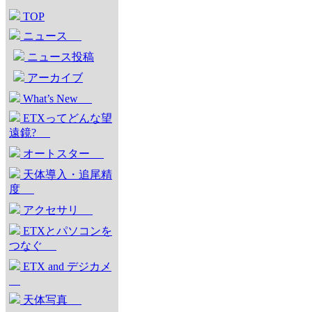
TOP
ニュース
ニュース投稿
アーカイブ
What’s New
ETXってどんな望
遠鏡?
オートスター
天体導入・追尾精
度
アクセサリ
ETXとパソコンを
つなぐ
ETX and デジカメ
天体写真