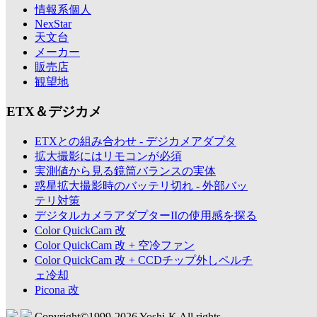
情報系個人
NexStar
天文台
メーカー
販売店
観望地
ETX＆デジカメ
ETXとの組み合わせ - デジカメアダプタ
拡大撮影にはリモコンが必須
実測値から見る鏡筒バランスの実体
惑星拡大撮影時のバッテリ切れ - 外部バッ
テリ対策
デジタルカメラアダプターIIの使用感を探る
Color QuickCam 改
Color QuickCam 改 + 空冷ファン
Color QuickCam 改 + CCDチップ外しペルチ
ェ冷却
Picona 改
Copyright©1999-
2026 Yoshi-K All rights