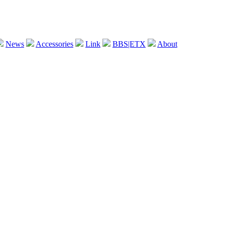
News
Accessories
Link
BBS|ETX
About