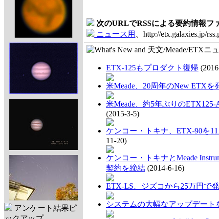
次のURLでRSSによる要約情報
ニュース用
、http://etx.galaxies.jp/rss
ETX-125もプロダクト復帰
(2016
米Meade、20周年のNew ETXを
米Meade、約5年ぶりのETX12
(2015-3-5)
ケンコー・トキナ、ETX-90を1
11-20)
ケンコー・トキナとMeade Inst
契約を締結
(2014-6-16)
ETX-LS、ジズコから25万円で
システムの大幅なアップデート
アンケート結果ピ
ックアップ