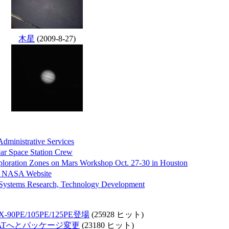
木星
(2009-8-27)
dministrative Services
ar Space Station Crew
loration Zones on Mars Workshop Oct. 27-30 in Houston
ew NASA Website
Systems Research, Technology Development
PE/105PE/125PE登場
(25928 ヒット)
-ATへとパッケージ変更
(23180 ヒット)