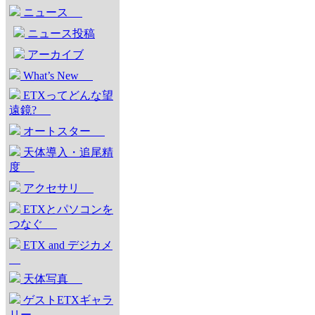
ニュース
ニュース投稿
アーカイブ
What’s New
ETXってどんな望
遠鏡?
オートスター
天体導入・追尾精
度
アクセサリ
ETXとパソコンを
つなぐ
ETX and デジカメ
天体写真
ゲストETXギャラ
リー