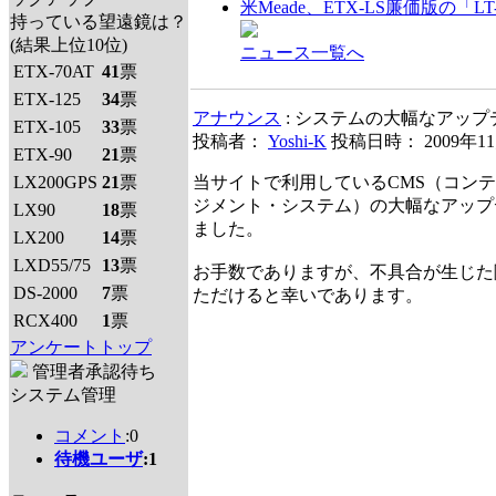
米Meade、ETX-LS廉価版の「L
持っている望遠鏡は？
(結果上位10位)
ニュース一覧へ
ETX-70AT
41
票
ETX-125
34
票
アナウンス
: システムの大幅なアッ
ETX-105
33
票
投稿者：
Yoshi-K
投稿日時： 2009年1
ETX-90
21
票
LX200GPS
21
票
当サイトで利用しているCMS（コン
ジメント・システム）の大幅なアップ
LX90
18
票
ました。
LX200
14
票
LXD55/75
13
票
お手数でありますが、不具合が生じた
DS-2000
7
票
ただけると幸いであります。
RCX400
1
票
アンケートトップ
管理者承認待ち
システム管理
コメント
:0
待機ユーザ
:1