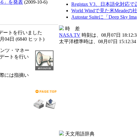
T-6」を発表
(2009-10-6)
Registax V3、日本語化対
World Windで見た米Meade
Autostar Suiteに「Deep Sk
時 差
プデートを行いました
NASA TV
時刻は、08月07日 18:12:3
1月04日
(
6840 ヒット
)
太平洋標準時は、08月07日 15:12:34
テンツ・マネー
デートを行い
際には指摘い
天文用語辞典