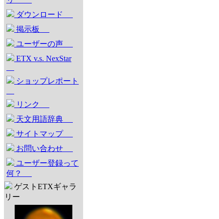
ダウンロード
掲示板
ユーザーの声
ETX v.s. NexStar
ショップレポート
リンク
天文用語辞典
サイトマップ
お問い合わせ
ユーザー登録って
何？
ゲストETXギャラ
リー