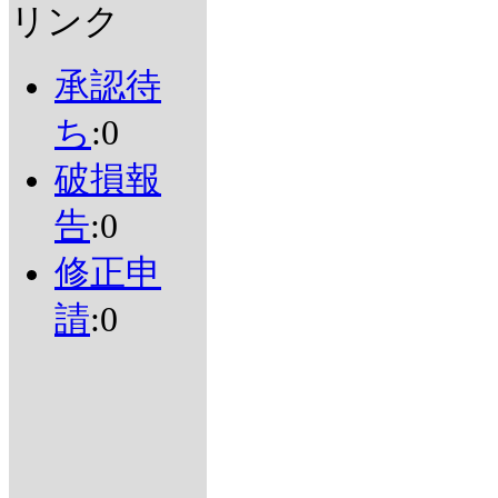
リンク
承認待
ち
:0
破損報
告
:0
修正申
請
:0