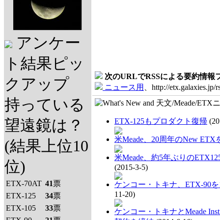
アンケー
ト結果ピッ
次のURLでRSSによる要約情
クアップ
ニュース用
、http://etx.galaxies.jp/r
持っている
望遠鏡は？
ETX-125もプロダクト復帰
(20
米Meade、20周年のNew ET
(結果上位10
米Meade、約5年ぶりのETX1
位)
(2015-3-5)
ETX-70AT
41
票
ケンコー・トキナ、ETX-90を
11-20)
ETX-125
34
票
ETX-105
33
票
ケンコー・トキナとMeade Ins