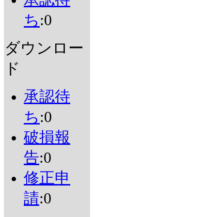
ち
:0
ダウンロー
ド
承認待
ち
:0
破損報
告
:0
修正申
請
:0