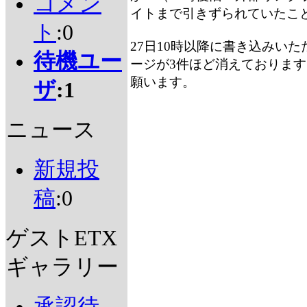
コメン
イトまで引きずられていたこ
ト
:0
27日10時以降に書き込みい
待機ユー
ージが3件ほど消えておりま
願います。
ザ
:1
ニュース
新規投
稿
:0
ゲストETX
ギャラリー
承認待