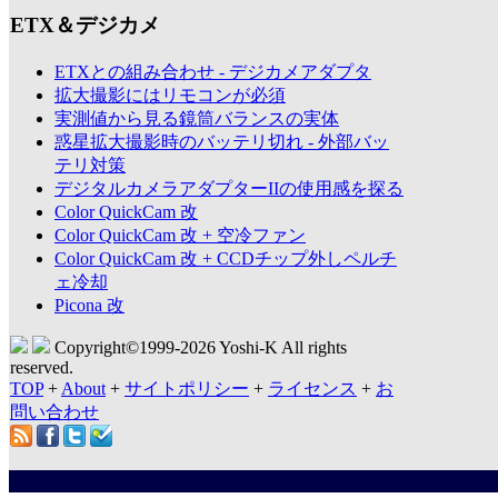
ETX＆デジカメ
ETXとの組み合わせ - デジカメアダプタ
拡大撮影にはリモコンが必須
実測値から見る鏡筒バランスの実体
惑星拡大撮影時のバッテリ切れ - 外部バッ
テリ対策
デジタルカメラアダプターIIの使用感を探る
Color QuickCam 改
Color QuickCam 改 + 空冷ファン
Color QuickCam 改 + CCDチップ外しペルチ
ェ冷却
Picona 改
Copyright©1999-
2026 Yoshi-K All rights
reserved.
TOP
+
About
+
サイトポリシー
+
ライセンス
+
お
問い合わせ