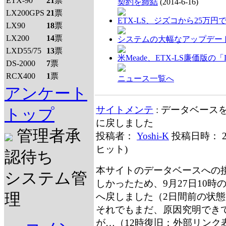
ETX-90
21
票
契約を締結
(2014-6-16)
LX200GPS
21
票
ETX-LS、ジズコから25万円
LX90
18
票
LX200
14
票
システムの大幅なアップデー
LXD55/75
13
票
米Meade、ETX-LS廉価版の「
DS-2000
7
票
RCX400
1
票
ニュース一覧へ
アンケート
サイトメンテ
: データベース
トップ
に戻しました
管理者承
投稿者：
Yoshi-K
投稿日時： 2
ヒット
)
認待ち
本サイトのデータベースへの
システム管
しかったため、9月27日10時
理
へ戻しました（2日間前の状
それでもまだ、原因究明でき
が…（12時復旧：外部リンク