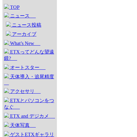
TOP
ニュース
ニュース投稿
アーカイブ
What’s New
ETXってどんな望遠
鏡?
オートスター
天体導入・追尾精度
アクセサリ
ETXとパソコンをつ
なぐ
ETX and デジカメ
天体写真
ゲストETXギャラリ