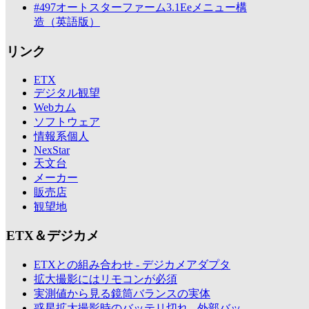
#497オートスターファーム3.1Eeメニュー構
造（英語版）
リンク
ETX
デジタル観望
Webカム
ソフトウェア
情報系個人
NexStar
天文台
メーカー
販売店
観望地
ETX＆デジカメ
ETXとの組み合わせ - デジカメアダプタ
拡大撮影にはリモコンが必須
実測値から見る鏡筒バランスの実体
惑星拡大撮影時のバッテリ切れ - 外部バッ