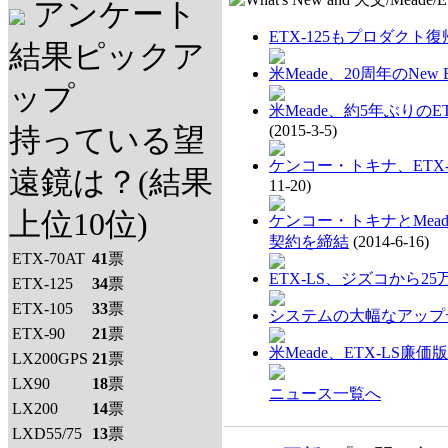
アンケート
ETX-125もプロダクト復
結果ピックア
米Meade、20周年のNew
ップ
米Meade、約5年ぶりのE
(2015-3-5)
持っている望
ケンコー・トキナ、ETX-
遠鏡は？(結果
11-20)
上位10位)
ケンコー・トキナとMeade 
契約を締結
(2014-6-16)
ETX-70AT
41
票
ETX-LS、ジズコから2
ETX-125
34
票
ETX-105
33
票
システムの大幅なアップ
ETX-90
21
票
米Meade、ETX-LS廉価
LX200GPS
21
票
LX90
18
票
ニュース一覧へ
LX200
14
票
LXD55/75
13
票