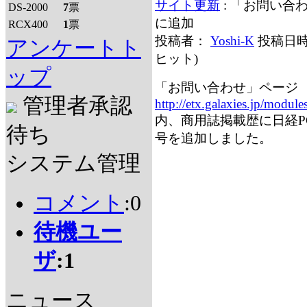
サイト更新
: 「お問い合
DS-2000
7
票
に追加
RCX400
1
票
投稿者：
Yoshi-K
投稿日時：
アンケートト
ヒット
)
ップ
「お問い合わせ」ページ
管理者承認
http://etx.galaxies.jp/modules
内、商用誌掲載歴に日経P
待ち
号を追加しました。
システム管理
コメント
:0
待機ユー
ザ
:1
ニュース