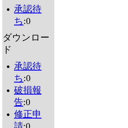
承認待
ち
:0
ダウンロー
ド
承認待
ち
:0
破損報
告
:0
修正申
請
:0