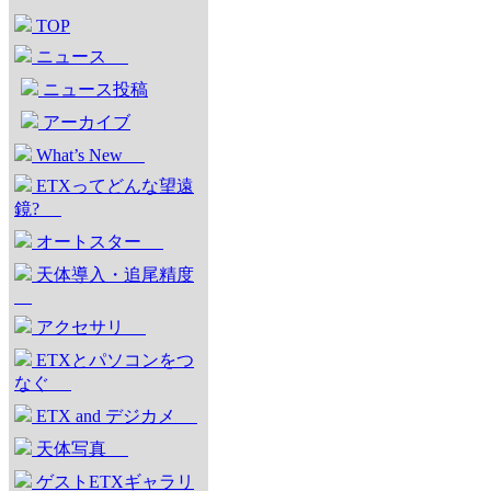
TOP
ニュース
ニュース投稿
アーカイブ
What’s New
ETXってどんな望遠
鏡?
オートスター
天体導入・追尾精度
アクセサリ
ETXとパソコンをつ
なぐ
ETX and デジカメ
天体写真
ゲストETXギャラリ