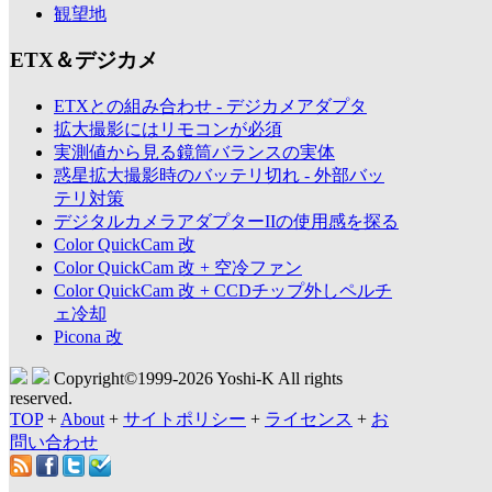
観望地
ETX＆デジカメ
ETXとの組み合わせ - デジカメアダプタ
拡大撮影にはリモコンが必須
実測値から見る鏡筒バランスの実体
惑星拡大撮影時のバッテリ切れ - 外部バッ
テリ対策
デジタルカメラアダプターIIの使用感を探る
Color QuickCam 改
Color QuickCam 改 + 空冷ファン
Color QuickCam 改 + CCDチップ外しペルチ
ェ冷却
Picona 改
Copyright©1999-
2026 Yoshi-K All rights
reserved.
TOP
+
About
+
サイトポリシー
+
ライセンス
+
お
問い合わせ