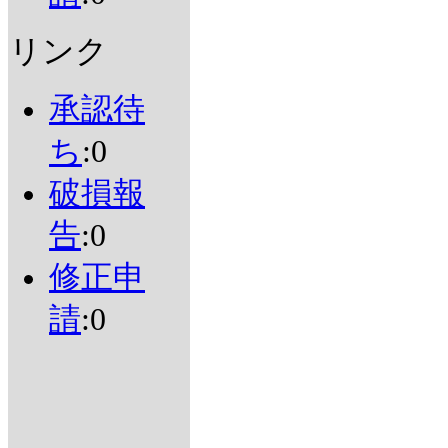
リンク
承認待
ち
:0
破損報
告
:0
修正申
請
:0