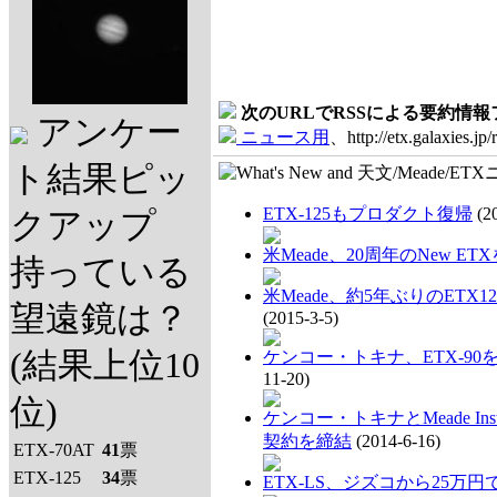
次のURLでRSSによる要約情
アンケー
ニュース用
、http://etx.galaxies.jp/
ト結果ピッ
ETX-125もプロダクト復帰
(20
クアップ
米Meade、20周年のNew ET
持っている
米Meade、約5年ぶりのETX
望遠鏡は？
(2015-3-5)
(結果上位10
ケンコー・トキナ、ETX-90
11-20)
位)
ケンコー・トキナとMeade Ins
契約を締結
(2014-6-16)
ETX-70AT
41
票
ETX-125
34
票
ETX-LS、ジズコから25万円