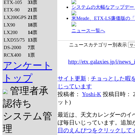
ETX-105
33
票
システムの大幅なアップデー
ETX-90
21
票
LX200GPS
21
票
米Meade、ETX-LS廉価版の
LX90
18
票
ニュース一覧へ
LX200
14
票
LXD55/75
13
票
ニュースカテゴリー別表示
DS-2000
7
票
RCX400
1
票
http://etx.galaxies.jp/i/news_
アンケート
トップ
サイト更新
:
チョっとした暇
じっています
管理者承
投稿者：
Yoshi-K
投稿日時： 2
認待ち
ット
)
システム管
最近は、天文カレンダーのイ
ぼ毎日いじっています。追加
理
日のえんぴつをクリックして