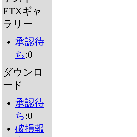
ETXギャ
ラリー
承認待
ち
:0
ダウンロ
ード
承認待
ち
:0
破損報