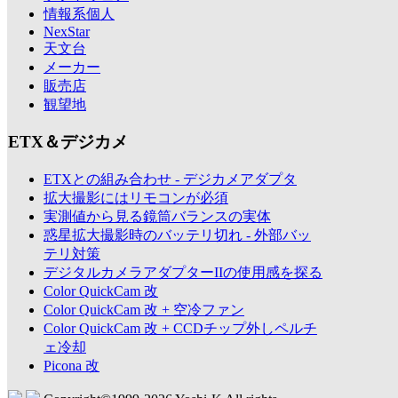
情報系個人
NexStar
天文台
メーカー
販売店
観望地
ETX＆デジカメ
ETXとの組み合わせ - デジカメアダプタ
拡大撮影にはリモコンが必須
実測値から見る鏡筒バランスの実体
惑星拡大撮影時のバッテリ切れ - 外部バッ
テリ対策
デジタルカメラアダプターIIの使用感を探る
Color QuickCam 改
Color QuickCam 改 + 空冷ファン
Color QuickCam 改 + CCDチップ外しペルチ
ェ冷却
Picona 改