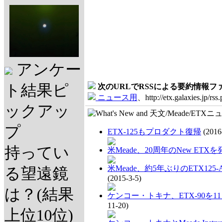
アンケー
ト結果ピ
次のURLでRSSによる要約情報
ニュース用
、http://etx.galaxies.jp/rss
ックアッ
プ
ETX-125もプロダクト復帰
(2016
持ってい
米Meade、20周年のNew ETXを
米Meade、約5年ぶりのETX12
る望遠鏡
(2015-3-5)
は？(結果
ケンコー・トキナ、ETX-90を1
11-20)
上位10位)