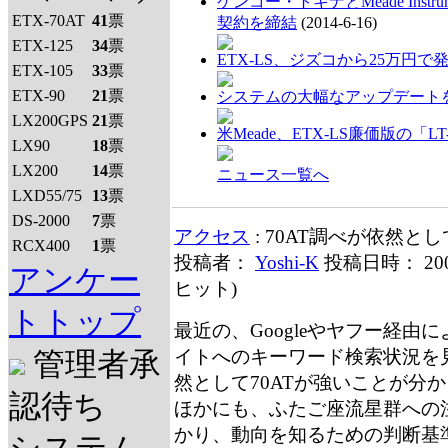
ケンコー・トキナとMeade Inst
ETX-70AT
41
票
契約を締結
(2014-6-16)
ETX-125
34
票
ETX-LS、ジズコから25万円で
ETX-105
33
票
ETX-90
21
票
システムの大幅なアップデート
LX200GPS
21
票
米Meade、ETX-LS廉価版の「L
LX90
18
票
LX200
14
票
ニュース一覧へ
LXD55/75
13
票
DS-2000
7
票
アクセス
: 70AT調べが依然と
RCX400
1
票
投稿者：
Yoshi-K
投稿日時： 20
アンケー
ヒット
)
トトップ
最近の、Googleやヤフー経由
イトへのキーワード検索状況を
管理者承
然として70ATが強いことが分
認待ち
ほかにも、ふたご座流星群への
かり、動向を知るための判断基