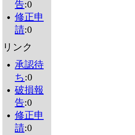
告
:0
修正申
請
:0
リンク
承認待
ち
:0
破損報
告
:0
修正申
請
:0