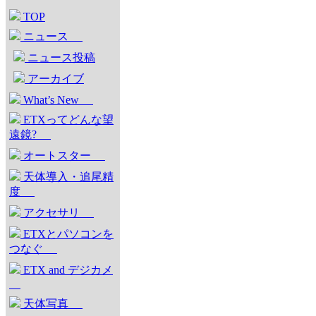
TOP
ニュース
ニュース投稿
アーカイブ
What’s New
ETXってどんな望
遠鏡?
オートスター
天体導入・追尾精
度
アクセサリ
ETXとパソコンを
つなぐ
ETX and デジカメ
天体写真