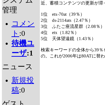
システム
近、蓄積コンテンツの更新が滞
管理
1位 etx-70at（39％）
2位 ds-2114ats（2.47％）
コメン
3位 ふたご座流星群（2.08％）
ト
:0
4位 etx（1.82％）
5位 天体望遠鏡（1.43％）
待機ユ
検索キーワードの全体から39
ーザ
:1
の。これが2006年は80ATに
ニュース
新規投
稿
:0
ゲスト