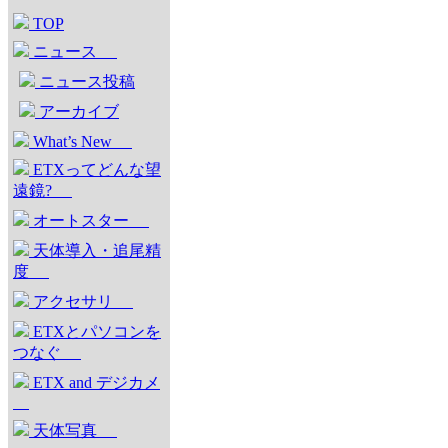
TOP
ニュース
ニュース投稿
アーカイブ
What’s New
ETXってどんな望
遠鏡?
オートスター
天体導入・追尾精
度
アクセサリ
ETXとパソコンを
つなぐ
ETX and デジカメ
天体写真