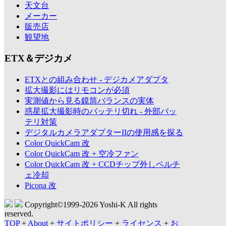
天文台
メーカー
販売店
観望地
ETX＆デジカメ
ETXとの組み合わせ - デジカメアダプタ
拡大撮影にはリモコンが必須
実測値から見る鏡筒バランスの実体
惑星拡大撮影時のバッテリ切れ - 外部バッ
テリ対策
デジタルカメラアダプターIIの使用感を探る
Color QuickCam 改
Color QuickCam 改 + 空冷ファン
Color QuickCam 改 + CCDチップ外しペルチ
ェ冷却
Picona 改
Copyright©1999-
2026 Yoshi-K All rights
reserved.
TOP
+
About
+
サイトポリシー
+
ライセンス
+
お