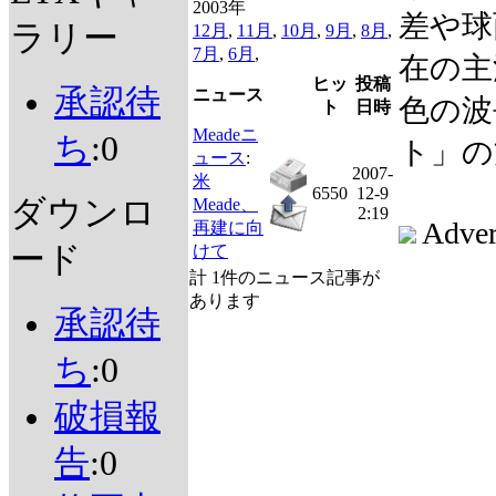
2003年
差や球
ラリー
12月
,
11月
,
10月
,
9月
,
8月
,
7月
,
6月
,
在の主
ヒッ
投稿
承認待
ニュース
色の波
ト
日時
Meadeニ
ち
:0
ト」の
ュース
:
2007-
米
6550
12-9
ダウンロ
Meade、
2:19
Adver
再建に向
ード
けて
計 1件のニュース記事が
あります
承認待
ち
:0
破損報
告
:0