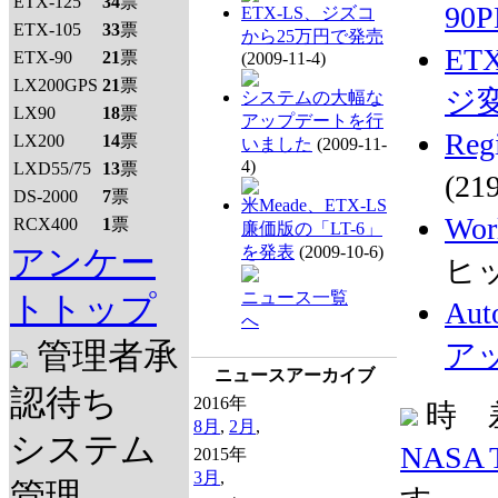
ETX-125
34
票
90P
ETX-LS、ジズコ
ETX-105
33
票
から25万円で発売
ET
ETX-90
21
票
(2009-11-4)
LX200GPS
21
票
ジ
システムの大幅な
LX90
18
票
アップデートを行
Re
LX200
14
票
いました
(2009-11-
4)
LXD55/75
13
票
(2
DS-2000
7
票
米Meade、ETX-LS
Wo
RCX400
1
票
廉価版の「LT-6」
を発表
(2009-10-6)
アンケー
ヒッ
ニュース一覧
トトップ
Aut
へ
管理者承
ア
ニュースアーカイブ
認待ち
2016年
時 
8月
,
2月
,
システム
NASA 
2015年
3月
,
管理