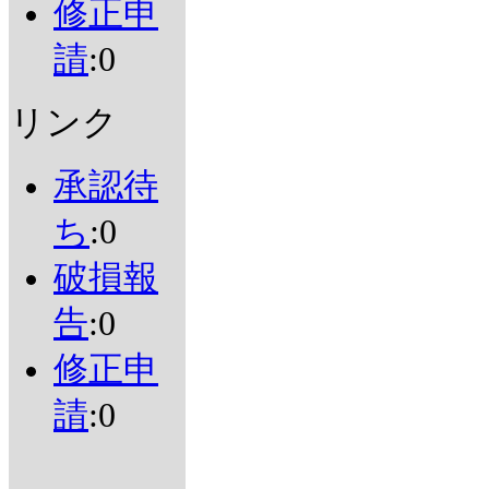
修正申
請
:0
リンク
承認待
ち
:0
破損報
告
:0
修正申
請
:0