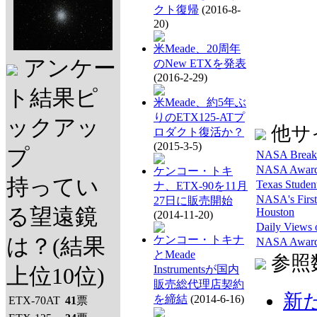
クト復帰
(2016-8-
20)
米Meade、20周年
アンケー
のNew ETXを発表
(2016-2-29)
ト結果ピ
米Meade、約5年ぶ
りのETX125-ATプ
ックアッ
他サ
ロダクト復活か？
(2015-3-5)
プ
NASA Break
NASA Awards 
ケンコー・トキ
持ってい
Texas Studen
ナ、ETX-90を11月
NASA's First
27日に販売開始
る望遠鏡
Houston
(2014-11-20)
Daily Views 
ケンコー・トキナ
は？(結果
NASA Awards 
とMeade
参照
Instrumentsが国内
上位10位)
販売総代理店契約
新た
を締結
(2014-6-16)
ETX-70AT
41
票