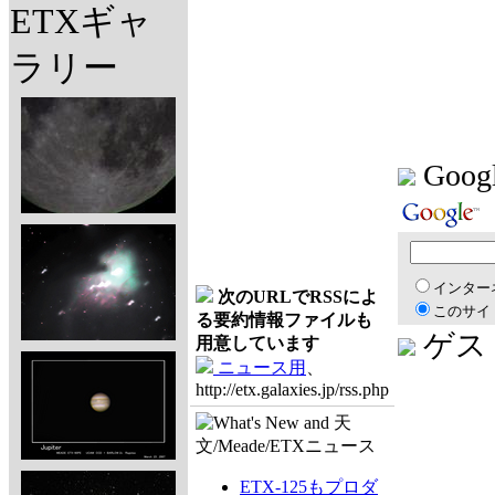
ETXギャ
ラリー
Goo
インター
次のURLでRSSによ
このサイ
る要約情報ファイルも
ゲス
用意しています
ニュース用
、
http://etx.galaxies.jp/rss.php
ETX-125もプロダ